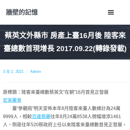
Skip
牆壁的記憶
to
content
蔡英文外縣市 房產上臺16月後 陸客來
臺總數首現增長 2017.09.22(轉錄發載)
3 月 2, 2021
Admin
原標題：陸客來臺總數蔡英文“在朝”16月首見正發展
宏家麗景
臺“參觀局”明天宣佈本年8月陸客來臺人數總計為24萬
9999人，相較
百達翡麗
往年8月24萬8538人微幅增添1461
人，倒是往年520蔡政府上任以來陸客來臺總數首見正發展，