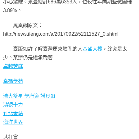
小心駕駛。來臺總計686萬6353人，也較往年同期些微闌珊
3.89%。
鳳凰網原文：
http://news.ifeng.com/a/20170922/52111527_0.shtml
臺版如許了解臺灣原來臉孔的人
基盛大樓
，終究是太
少。某辦仍是繼承跪著
卓越芳庭
幸福學苑
清大雙星
學府道
諾貝爾
鴻觀十力
竹北金站
海洋世界
人
打賞