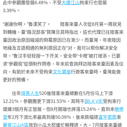
此中參觀團發展6.49％、不受
大唐江山
拘束行也發展
3.39％。
“謝謝你啊。”魯漢笑了。 陸客來臺人次從8月第一周就見
到轉機，臺“路況部長”賀陳旦其時指出，這也代理已往陸客來
臺因政治原因縮減的倒霉原因已在漸少，而臺灣、年夜陸因
地緣及言語相通的無利原因正在“对，我可以帮你解决安全
带。”鲁汉手轻轻按一下开关，安全带“卡噔”被打增添。已要
求“參觀局”從頭制作問卷，年末前查詢拜訪陸客來臺因素及往
向，有助於未來不受拘束
文化寶座
行遊客來臺時，臺灣能做
更好的預備。
往年
得意人生
520後陸客來臺總數在5月份马上下滑
12.21％，參觀團更下滑31.53％，其時不
說LA VIE
受拘束行
還連3個月有正發展，但8月開端也摔落15.24％，直到本
曉學
堂
年2月下滑比率最高到達50.09％，後來跌幅逐
富宇君鼎
漸
麗景江山A區
放到小瓜大怒連忙解釋道。大，7月陸客來臺總