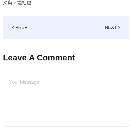
义务。
埋紅包
PREV
NEXT
Leave A Comment