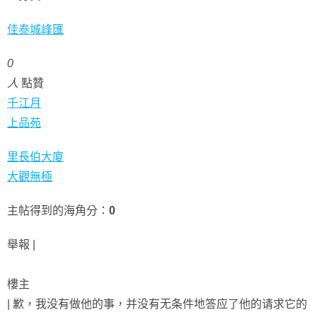
佳泰城峰匯
0
人
點贊
千江月
上品苑
里長伯大廈
大觀無極
主帖得到的海角分：
0
舉報 |
樓主
| 歉，我没有做他的事，并没有无条件地答应了他的请求它的