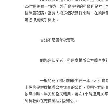
25吋用瞭這一情勢，外洋寫字樓的租價但是寸
德律風號碼。當有人撥這個號碼打來時，在德律風
定德律風或手機上。
省錢不是最年夜賣點
胡懋告知記者，租用虛構辦公室簡直本錢低、
一般的寫字樓租期最少要一年，若租賃期內私
上幾傢提供虛構辦公室辦事的公司，發明它們的
依照小時、半天和全天租用，每次1小時運用18平
師長教師在德律風裡對記者說。