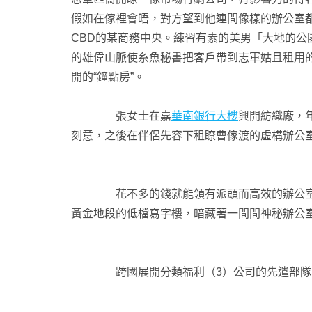
假如在傢裡會晤，對方望到他連間像樣的辦公室
CBD的某商務中央。練習有素的美男「大地的公
的雄偉山脈使糸魚秘書把客戶帶到志軍姑且租用
開的“鐘點房”。
張女士在嘉
華南銀行大樓
興開紡織廠，
刻意，之後在伴侶先容下租瞭曹傢渡的虛構辦公
花不多的錢就能領有派頭而高效的辦公室，
黃金地段的低檔寫字樓，暗藏著一間間神秘辦公室，這便是
跨國展開分類福利（3）公司的先遣部隊