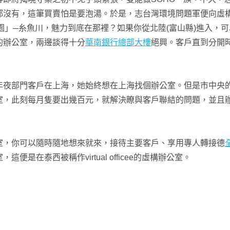
都沒有，這筆買賣怕是要泡湯。於是，志台灣環境問題軍便向虛
園」─糸魚川，魅力到底在那裡？如果你從北陸(富山縣)進入，
的辦公室，兩邊談得十分
華南銀行總部大樓
絕興。客戶直到分開
年夜部門客戶在上海，她始終想在上海找個辦公室。但是市中央的
室，此刻每月隻要出幾百元，就解決瞭與客戶聯結的問題，並且
你可以隨時隨地想來就來，接待主要客戶、享用專人轉接德
在泰西被稱作virtual officee的虛構辦公室。