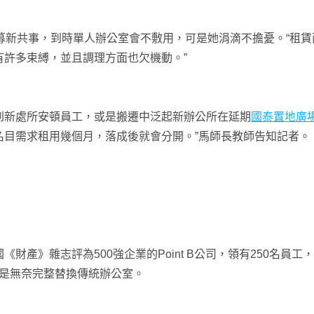
共事，到時單人辦公室會不敷用，可是她涓滴不擔憂。“租賃
許多束縛，並且調理方面也欠機動。”
新處所安頓員工，或是搬遷中泛起新辦公所在延期
國泰置地廣
名目需求租用幾個月，落成後就會分開。”馬師長教師告知記者。
雜志評為500強企業的Point B公司，領有250名員工
仍是無奈完整替換傳統辦公室。