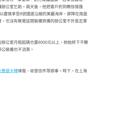
構辦公室乞助。兩天後，他把客戶約到瞭徐傢匯
可以盡情享受8號國道沿線的美麗海岸，屏障在南面
時，也沒有察覺這間裝備齊備的辦公室不外是志軍
辦公室月租起碼也要6000元以上，她始終下不瞭
辦公裝備也不消買。
全豐盛大樓
律風、收發信件等辦事。時下，在上海