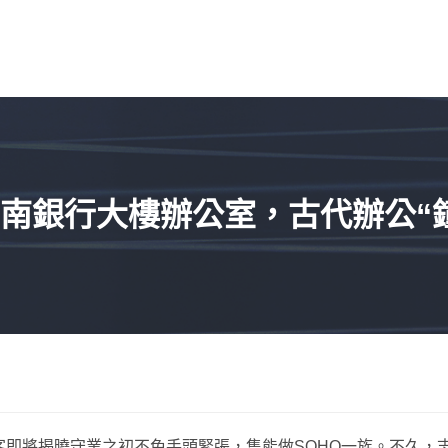
南銀行大樓辦公室，古代辦公“
客即將揭曉守業之初不免手頭緊張，隻能做SOHO一族。不久，