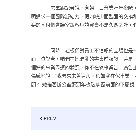
志軍跟記者說，有朝一日營業壯年夜瞭，他仍
明講求一個團隊凝結力，假如缺少面臨面的交換
要的。租個會議室跟客戶談買賣不是久長之計，
同時，老板們對員工不信賴的立場也是一個致
面一位記者，咱們在她混亂的書桌前扳談，這是一
個好的事業周遭的狀況，你不在傢事業告，廣告主
傷感地說：“我素來未曾這般。假如我在傢事業，
願。”她指著辦公室絕頭年夜玻璃窗前面的下屬說
PREV