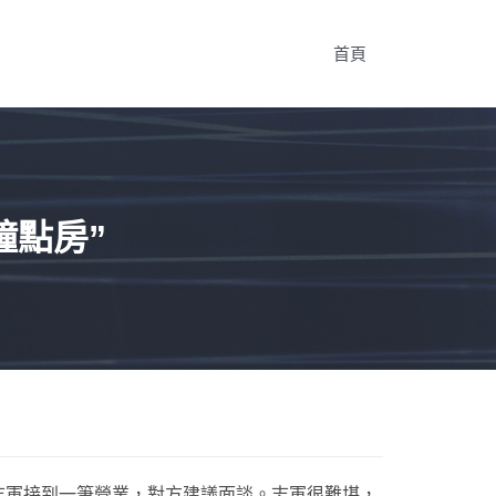
首頁
鐘點房”
志軍接到一筆營業，對方建議面談。志軍很難堪，