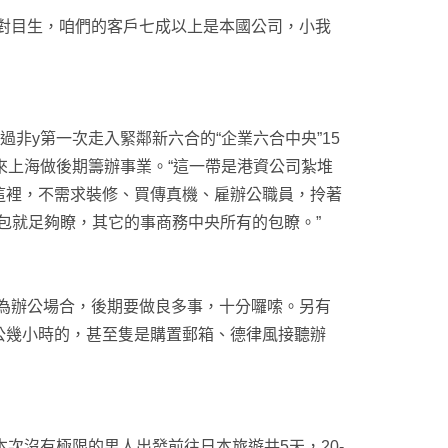
目生，咱們的客戶七成以上是本國公司，小我
y第一次走入緊鄰新六合的“企業六合中央”15
來上海做後期籌辦事業。“這一帶是港資公司紮堆
這裡，不需求裝修、買傳真機、雇辦公職員，拎著
和公函包就足夠瞭，其它的事商務中央所有的包瞭。”
辦公場合，後期要做良多事，十分囉嗦。另有
公幾小時的，甚至隻是購置郵箱、德律風接聽辦
沒有極限的男人出發前往日本旅遊共5天，20-