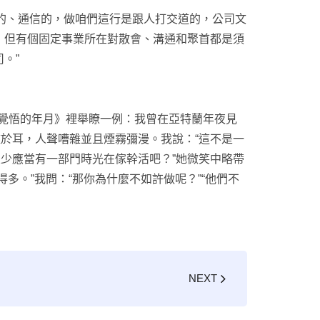
、通信的，做咱們這行是跟人打交道的，公司文
，但有個固定事業所在對散會、溝通和聚首都是須
。”
悟的年月》裡舉瞭一例：我曾在亞特蘭年夜見
於耳，人聲嘈雜並且煙霧彌漫。我說：“這不是一
少應當有一部門時光在傢幹活吧？”她微笑中略帶
。”我問：“那你為什麼不如許做呢？”“他們不
NEXT