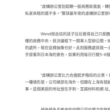
“虛構辦公室刮起瞭一股商務新風氣，轉變著
私家來租的還不多。”寰球最年夜的虛構辦公室
Wend很自信的孩子往往覺得自己只是醜小鴨
樓的商務中央，就決議租下一間單人型辦公間。她
的處所，租在這裡抽像也好。此刻服務處就我一
手提看到日本海的景色，如果利用每日行駛5~6個班
“虛構辦公室比力合適起步階段的企業。比喻
一種情形是，公司總部在海外，但願在上海有個
事。這個美丽的地址放在手刺、宣揚材料和網 站
越來越多走進來的中國公司也選次的旅程，一般