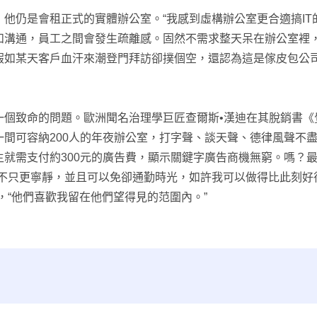
是會租正式的實體辦公室。“我感到虛構辦公室更合適搞IT的
和溝通，員工之間會發生疏離感。固然不需求整天呆在辦公室裡
假如某天客戶血汗來潮登門拜訪卻撲個空，還認為這是傢皮包公司
命的問題。歐洲聞名治理學巨匠查爾斯•漢迪在其脫銷書《覺
間可容納200人的年夜辦公室，打字聲、談天聲、德律風聲不盡
就需支付約300元的廣告費，顯示關鍵字廣告商機無窮。嗎？最
不只更寧靜，並且可以免卻通勤時光，如許我可以做得比此刻好得多
，“他們喜歡我留在他們望得見的范圍內。”