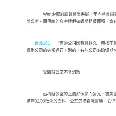
Wendy感到跟著營業擴展，年內將會招募新
辦公室。而傳統的寫字樓假如轉變租賃面積，會有
台北101
“有的公司因職員擴充一時找不到
響到公司的失常運行。別的，有些公司為瞭短期
實體辦公室不會消散
虛構辦公室的上風好像顯而易見，被美國《財產》
構辦02/03取決於面料：公室怎樣百戰百勝，它