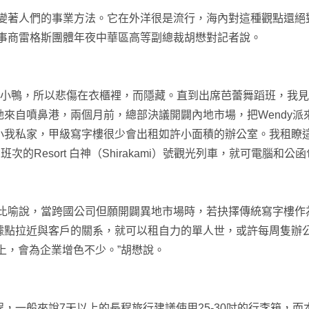
人們的事業方法。它在外洋很是流行，海內對這種觀點還絕對
辦事商雷格斯團體年夜中華區高等副總裁胡懋對記者說。
，所以悲傷在衣櫃裡，而隱藏。直到出席芭蕾舞蹈班，我見過非
來自噴鼻港，兩個月前，總部決議開闢內地市場，把Wendy派
小我私家，甲級寫字樓很少會出租如許小面積的辦公室。我租瞭
次的Resort 白神（Shirakami）號觀光列車，就可電腦
說，當跨國公司但願開闢異地市場時，若抉擇傳統寫字樓作為
據點拉近與客戶的關系，就可以租自力的單人世，或許每周隻辦
上，會為企業增色不少。”胡懋說。
來說7天以上的長程旅行建議使用25-30吋的行李箱，而本次