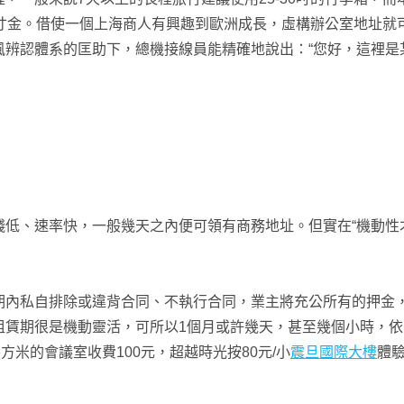
土寸金。借使一個上海商人有興趣到歐洲成長，虛構辦公室地址就
辨認體系的匡助下，總機接線員能精確地說出：“您好，這裡是
速率快，一般幾天之內便可領有商務地址。但實在“機動性才
自排除或違背合同、不執行合同，業主將充公所有的押金，
租賃期很是機動靈活，可所以1個月或許幾天，甚至幾個小時，依
方米的會議室收費100元，超越時光按80元/小
震旦國際大樓
體