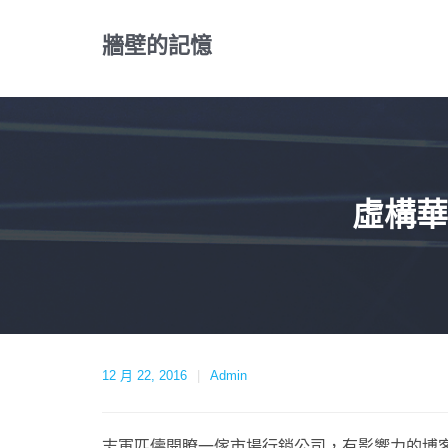
Skip
to
牆壁的記憶
content
虛構華
12 月 22, 2016
Admin
志軍匹儔開瞭一傢市場行銷公司，有影響力的博