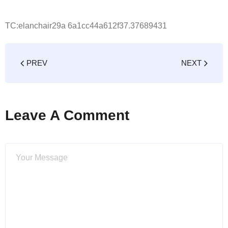
TC:elanchair29a 6a1cc44a612f37.37689431
PREV
NEXT
Leave A Comment