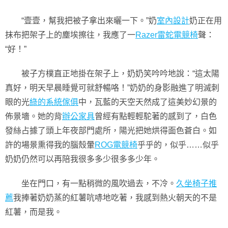
“壹壹，幫我把被子拿出來曬一下。”奶
室內設計
奶正在用
抹布把架子上的塵埃擦往，我應了一
Razer雷蛇電競椅
聲：
“好！”
被子方樸直正地掛在架子上，奶奶笑吟吟地說：“這太陽
真好，明天早晨睡覺可就舒暢咯！”奶奶的身影融進了明滅刺
眼的光
綠的系統傢俱
中，瓦藍的天空天然成了這美妙幻景的
佈景墻。她的背
辦公家具
曾經有點輕輕駝著的感到了，白色
發絲占據了頭上年夜部門處所，陽光把她烘得面色蒼白。如
許的場景熏得我的腦殼暈
ROG電競椅
乎乎的，似乎……似乎
奶奶仍然可以再陪我很多多少很多多少年。
坐在門口，有一點稍微的風吹過去，不冷。
久坐椅子推
薦
我捧著奶奶蒸的紅薯吭哧地吃著，我感到熱火朝天的不是
紅薯，而是我。