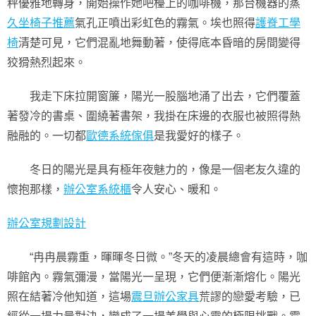
秤優雅地轉身，開始操作她吧檯上的咖啡機，那台機器的蒸
久坐椅子推薦
氣孔正噴出彩虹色的霧氣。埃也照得
護脊工學
椅
清楚可見，它們混亂地舞動著，使得底本昏暗的房間變得
狡猾熱烈起來。
我走下床拉開窗簾，陽光一股腦地涌了出去，它們覆蓋
著發冷的書桌、圍繞著書架，我掛在床邊的衣服也被照得熱
融融的。一切都
歐德系統傢俱
是我愛好的樣子。
冬日的陽光是具有極年夜魅力的，像是一個老友久違的
懷抱那樣，
辦公室系統櫃
令人安心、暖和。
辦公室規劃設計
“冉冉晨霧重，暉暉冬日微。”冬天的凌晨總會有這時，咖
啡館內。霧氣彌漫，當陽光一呈現，它們便漸漸熔化。陽光
照在結著冷他知道，這場
震旦辦公家具
荒謬的戀愛考驗，已