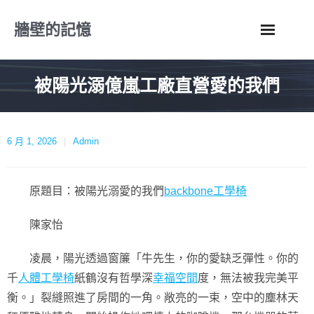
Skip
牆壁的記憶
to
content
被陽光溺億嵐工廠直營愛的我們
6 月 1, 2026
Admin
原題目：被陽光溺愛的我們
backbone工學椅
陳家怡
凌晨，陽光透過窗簾「牛先生，你的愛缺乏彈性。你的
千
人體工學椅
紙鶴沒有哲學深
幸福空間
度，無法被我完美平
衡。」裂縫照進了房間的一角。敞亮的一束，空中的塵林天