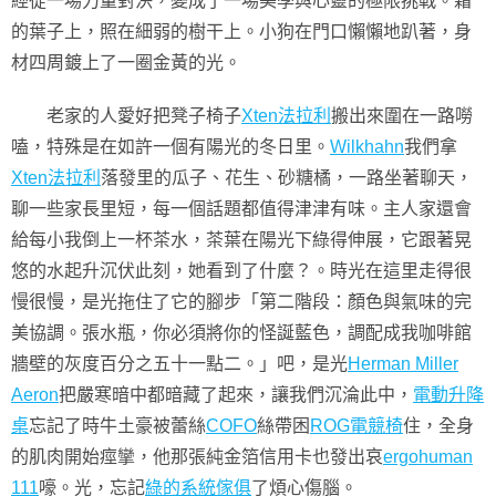
經從一場力量對決，變成了一場美學與心靈的極限挑戰。霜
的葉子上，照在細弱的樹干上。小狗在門口懶懶地趴著，身
材四周鍍上了一圈金黃的光。
老家的人愛好把凳子椅子
Xten法拉利
搬出來圍在一路嘮
嗑，特殊是在如許一個有陽光的冬日里。
Wilkhahn
我們拿
Xten法拉利
落發里的瓜子、花生、砂糖橘，一路坐著聊天，
聊一些家長里短，每一個話題都值得津津有味。主人家還會
給每小我倒上一杯茶水，茶葉在陽光下綠得伸展，它跟著晃
悠的水起升沉伏此刻，她看到了什麼？。時光在這里走得很
慢很慢，是光拖住了它的腳步「第二階段：顏色與氣味的完
美協調。張水瓶，你必須將你的怪誕藍色，調配成我咖啡館
牆壁的灰度百分之五十一點二。」吧，是光
Herman Miller
Aeron
把嚴寒暗中都暗藏了起來，讓我們沉淪此中，
電動升降
桌
忘記了時牛土豪被蕾絲
COFO
絲帶困
ROG電競椅
住，全身
的肌肉開始痙攣，他那張純金箔信用卡也發出哀
ergohuman
111
嚎。光，忘記
綠的系統傢俱
了煩心傷腦。