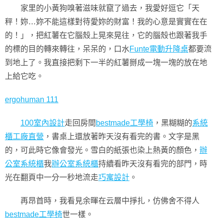
家里的小黃狗嗅著滋味就竄了過去，我愛好逗它「天
秤！妳…妳不能這樣對待愛妳的財富！我的心意是實實在在
的！」，把紅薯在它腦殼上晃來晃往，它的腦殼也跟著我手
的標的目的轉來轉往，呆呆的，口水
Funte電動升降桌
都要流
到地上了。我直接把剩下一半的紅薯掰成一塊一塊的放在地
上給它吃。
ergohuman 111
100室內設計
走回房間
bestmade工學椅
，黑糊糊的
系統
櫃工廠直營
，書桌上還放著昨天沒有看完的書。文字是黑
的，可此時它像會發光。雪白的紙張也染上熱黃的顏色，
辦
公室系統櫃
我
辦公室系統櫃
持續看昨天沒有看完的部門，時
光在翻頁中一分一秒地流走
巧寓設計
。
再昂首時，我看見余暉在云層中掙扎，仿佛舍不得人
bestmade工學椅
世一樣。