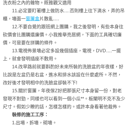
洗衣粉之內的雜物。既雅觀又適用
11.必定要盯著樓上做防水….否則樓上往下滴水，弄的吊
櫃，墻面一
窗簾盒
片散亂….
12.不要自覺的跟班網上團購，我之後發明，有些本身往
砍價會比團購還廉價。小我推舉亮居網，下面的工具確切廉
價，可是要在拼購的條件。
13.電視佈景墻必定多設幾個插座，電視，DVD….一擺
上，就會發明插座不敷用。
14.改旱路前就要斟酌好未來所裝的洗臉盆的年夜樣，好
比說是左盆仍是右盆，進水和排水該設在什麼處所。不然，
改好後才發明相中的洗臉盆卻裝不下!
15.關於窗簾，年夜傢Z好把那張尺寸本身留一份，對老
發現不對勁，同樣也可以看到一個小瓜**。板闡明不克不及少
尺寸。假如少瞭的話，怎樣怎樣的。或許本身看著他裁佈。
裝修的施工工序：
1.出場，拆墻，砌墻。