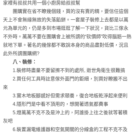
家裡有叔叔共用一個小廚房給叔叔幫
團購實在省不瞭幾個錢，買的沒有賣的精，要信任這個
天上不會無緣無故的失落餡鉼。一套屋子裝修上去都是以萬
元為單元的，仍是多到市場逛逛了解一下狀況，貨比三傢永
不外時。萬萬不要在團購會上被所謂的“砍價師”吹得腦筋一熱
就地下單。著名的幾傢都不敢說本身的商品盡對低價，況且
此外所謂團購網?
八、裝修：
1.裝修時盡量不要留擦不到的處所, 逝世角衛生很難搞
2.買任何工具時註意傢外面門的鉅細，別買好瞭搬不出
來
3.實木地板腳感好但需求頤養，復合地板乾淨起來便利
4.隱形門是中看不頂用的，想開著透氣都費事
5.燈萬萬不克不及是沖上的，阿誰掛上往之後就等著積
灰吧
6.裝置漏電維護器和空氣開關的分線盒的工程不克不及