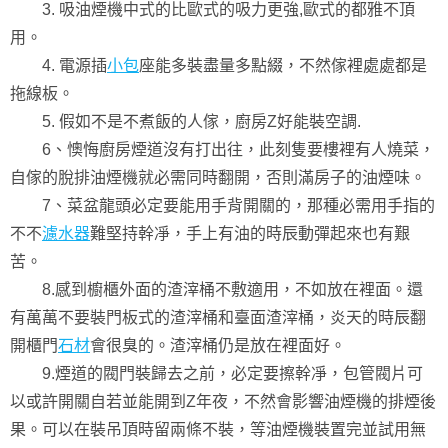
3. 吸油煙機中式的比歐式的吸力更強,歐式的都雅不頂
用。
4. 電源插
小包
座能多裝盡量多點綴，不然傢裡處處都是
拖線板。
5. 假如不是不煮飯的人傢，廚房Z好能裝空調.
6、懊悔廚房煙道沒有打出往，此刻隻要樓裡有人燒菜，
自傢的脫排油煙機就必需同時翻開，否則滿房子的油煙味。
7、菜盆龍頭必定要能用手背開關的，那種必需用手指的
不不
濾水器
難堅持幹凈，手上有油的時辰動彈起來也有艱
苦。
8.感到櫥櫃外面的渣滓桶不敷適用，不如放在裡面。還
有萬萬不要裝門板式的渣滓桶和臺面渣滓桶，炎天的時辰翻
開櫃門
石材
會很臭的。渣滓桶仍是放在裡面好。
9.煙道的閥門裝歸去之前，必定要擦幹凈，包管閥片可
以或許開關自若並能開到Z年夜，不然會影響油煙機的排煙後
果。可以在裝吊頂時留兩條不裝，等油煙機裝置完並試用無