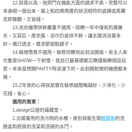
12.就我以為，拖把鬥在機能方面的請求不高，完整可以
本身砌一個出來，展上和四周周遭的狀況相符的瓷磚或馬賽
克即雅觀，又省錢。
13.洗衣機帶烘幹嚴重不適用，除瞭一年中僅有的黃黴
天，又惡巨。厚衣服、浴巾仍是烘不幹，讓太陽消消毒多
好。偶已透支，需求節儉點銀子。
14.裝燈帶真不適用，裝修完瞭到此刻沒開過。有主人來
也隻是SHOW一下射燈，我自已最基礎都忘瞭還裝瞭個這玩
意。本來是想開PARTY時浪漫下的，此刻開射燈的機遇都未
幾。
15.Z年夜的心得就是實在裝修越簡略越好，少淨化，少
花錢，省心。
適用的東東：
1.design公道的蘊藏室。
2.北陽臺用的洗污物的水槽。差別與衛生間
輕鋼架
的洗
臉盆和廚房的洗菜和洗碗的水鬥。