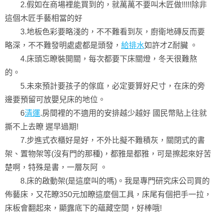
2.假如在商場裡能買到的，就萬萬不要叫木匠做!!!!!除非
這個木匠手藝相當的好
3.地板色彩要略淺的，不不難看到灰，廚衛地磚反而要
略深，不不難發明處處都是頭發，
給排水
如許才Z耐臟 。
4.床頭忘瞭裝開關，每次都要下床關燈，冬天很難熬
的。
5.未來預計要孩子的傢庭，必定要算好尺寸，在床的旁
邊要預留可放嬰兒床的地位。
6
清運
.房間裡的不適用的安排越少越好 國民幣貼上往就
撕不上去瞭 遲早過期!
7.步進式衣櫃好是好，不外比擬不難積灰，關閉式的書
架、置物架等(沒有門的那種)，都雅是都雅，可是擦起來好苦
楚啊，特殊是書，一層灰阿 。
8.床的啟動架(是這麼叫的嗎)。我是專門研究床公司買的
佈藝床，又花瞭350元加瞭這麼個工具，床尾有個把手一拉，
床板會翻起來，顯露底下的蘊藏空間，好棒哦!