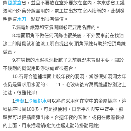
夠
窗簾盒
省，並且不要放在室外要放在室內，本來想省工錢
遷就門外舊分線盒用的，電工提出放在室內換新的，此刻發
明他這
水刀
一點提出很有價值。
7.漏電維護器和空氣開關必定要用名牌的。
8.墻面頂角不做任何潤飾也很美麗，不外要事前在找油
漆工的階段就和油漆工明白提出來.頂角彈線有助於把頂角線
做直。
9.在線槽的水泥概況批膩子之前概況處置很主要，關於
不硬朗的概況用乾淨球處置很適合。
10.石膏合適補墻面上較年夜的洞洞，當然假如洞洞太年
夜仍是需求用水泥的。 11、毛玻璃後背萬萬維護好別沾上
油漆，很難乾淨!
1
清潔
1.
冷氣排水
可以斟酌采用何在空中的金屬插座，這
種插座很貴100多，可是挺便利，日常平凡與空中齊平，腳一
踩就可以把插座彈出來。合適年夜的客堂。或何在飯廳餐桌
的上面，用來插暖鍋(避免往返走動時掛動電線)