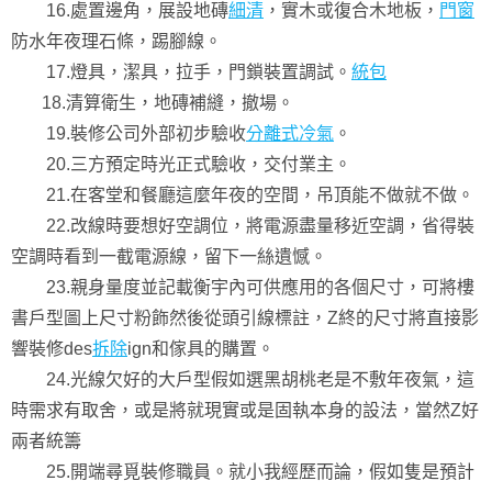
16.處置邊角，展設地磚
細清
，實木或復合木地板，
門窗
防水年夜理石條，踢腳線。
17.燈具，潔具，拉手，門鎖裝置調試。
統包
18.清算衛生，地磚補縫，撤場。
19.裝修公司外部初步驗收
分離式冷氣
。
20.三方預定時光正式驗收，交付業主。
21.在客堂和餐廳這麼年夜的空間，吊頂能不做就不做。
22.改線時要想好空調位，將電源盡量移近空調，省得裝
空調時看到一截電源線，留下一絲遺憾。
23.親身量度並記載衡宇內可供應用的各個尺寸，可將樓
書戶型圖上尺寸粉飾然後從頭引線標註，Z終的尺寸將直接影
響裝修des
拆除
ign和傢具的購置。
24.光線欠好的大戶型假如選黑胡桃老是不敷年夜氣，這
時需求有取舍，或是將就現實或是固執本身的設法，當然Z好
兩者統籌
25.開端尋覓裝修職員。就小我經歷而論，假如隻是預計