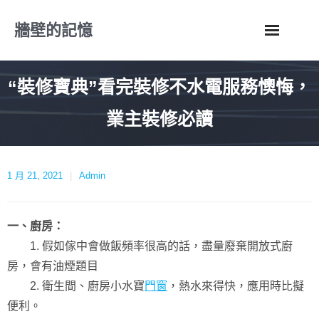
Skip
牆壁的記憶
to
content
“裝修寶典”看完裝修不水電服務懊悔，
業主裝修必讀
1 月 21, 2021
Admin
一、廚房：
1. 假如傢中會做飯頻率很高的話，盡量廢棄開放式廚
房，會有油煙題目
2. 衛生間、廚房小水寶
門窗
，熱水來得快，應用時比擬
便利。