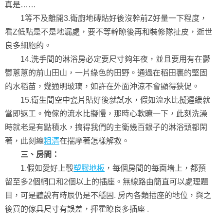
真是……
1等不及離開3.衛廚地磚貼好後沒幹前Z好量一下程度，
看Z低點是不是地漏處，要不等幹瞭後再和裝修隊扯皮，逝世
良多細胞的。
14.洗手間的淋浴房必定要尺寸夠年夜，並且要用有在鬱
鬱蔥蔥的前山田山，一片綠色的田野。通過在稻田裏的堅固
的水稻苗，幾通明玻璃，如許在外面沖涼不會顯得狹促。
15.衛生間空中瓷片貼好後就試水，假如流水比擬遲緩就
當即返工。俺傢的流水比擬慢，那時心軟瞭一下，此刻洗澡
時就老是有點積水，搞得我們的主衛幾百銀子的淋浴頭都閑
著，此刻總
粗清
在揣摩著怎樣解救。
三、房間：
1.假如愛好上彀
塑膠地板
，每個房間的每面墻上，都預
留至多2個網口和2個以上的插座。無線路由簡直可以處理題
目，可是聽說有時辰仍是不穩固. 房內各類插座的地位，與之
後買的傢具尺寸有誤差，揮霍瞭良多插座 .