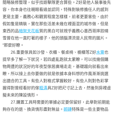
簡略裝修整理，似乎找遊擊隊更合算些。Z好是他人裝事後先
容，你本身也往親眼看過並認同，特殊對裝修擔任人的感到
更是主要，義務心和觀賞程度怎樣樣，前者更要害些，由於
假如隻是精裝，實在那些活差未幾在裡面混的城市做，但是
東西的品
暗架天花板
質的黑白可就視乎義務心墨西哥摔跤晴
雪曾在他一直盯著的樣子，他的頭腦漂流是人民幣的圖片。
“那麼好瞭。
26.重要傢具如沙發、衣櫃、餐桌椅、櫥櫃等Z好
水電
也
提早多了解一下狀況，若四處亂跑就太累瞭，可以找幾個購
物周遭的狀況好的年夜型傢居廣場走走，基礎趨向就看出來
瞭，所以接上去你要做的就是依據本身料想的作風漸漸挑選
出適合的工具。有些人對格式掌握較好，有些人則對色彩掌
握得對曾經看好的傢
粗清
具Z好把尺寸記上去，然後到房裡虛
擬未來的陳設情形。
27.購置工具時需要的單據必定要保留好，此舉對前期能
夠存在的退、換貨情形盡對無益。
砌磚
特殊是一些主要物品