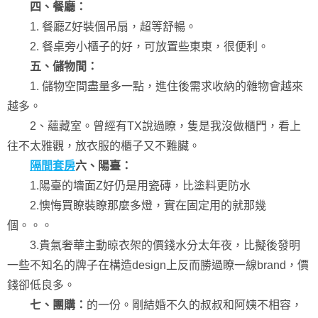
四、餐廳：
1. 餐廳Z好裝個吊扇，超等舒暢。
2. 餐桌旁小櫃子的好，可放置些東東，很便利。
五、儲物間：
1. 儲物空間盡量多一點，進住後需求收納的雜物會越來
越多。
2、蘊藏室。曾經有TX說過瞭，隻是我沒做櫃門，看上
往不太雅觀，放衣服的櫃子又不難臟。
隔間套房
六、陽臺：
1.陽臺的墻面Z好仍是用瓷磚，比塗料更防水
2.懊悔買瞭裝瞭那麼多燈，實在固定用的就那幾
個。。。
3.貴氣奢華主動晾衣架的價錢水分太年夜，比擬後發明
一些不知名的牌子在構造design上反而勝過瞭一線brand，價
錢卻低良多。
七、團購：
的一份。剛結婚不久的叔叔和阿姨不相容，