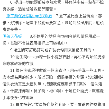
6. 提出一切龍頭都裝冷熱水管，裝修時多裝一點花不瞭
良多錢，過後想解救超等艱苦。
施工前保護(鋪設pp瓦楞板)
7.臺下盆比臺上盆清秀，都
雅，好掃除。配臺下盆龍頭要註意，斟酌到盆邊厚度，龍頭
嘴要長些。
明架天花板
8.不適用的雙桿毛巾架!今朝和單桿用處一
樣，基礎不會往裡層掛桿上再曬毛巾。
9.衛生間可釘點釘勾或許裝衣勾用來掛點工具的。
10.衛生間design瞭一個小櫥放衣服，再也不消煩惱洗澡
忘瞭拿幹凈的衣服。
11.偶在洗衣房裡做瞭一個洗衣池，用來手洗一些工具。
底本認為用的較少，所以買瞭一個很廉價的龍頭。沒想到這
個洗衣池真是太便利瞭，成瞭我傢應用頻率Z高的一個洗濯
區。什麼抹佈啊，襪子啊，地巾啊，十足在外面洗，就連洗
手年夜多也在那邊。
12.買馬桶必定要量好自傢的孔距，要不買瞭再往退貨那