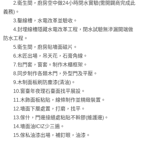
2.衛生間，廚房空中做24小時閉水實驗(需開闢商完成此
義務)。
3.鑿線槽，水電改革並驗收。
4.封埋線槽隱藏水電改革工程，閉水試驗無滲漏開端做
防水工程。
5.衛生間，廚房貼墻面磁片。
6.木匠出場，吊天花，石膏角線。
7.包門套，窗套。制作木櫃框架。
8.同步制作各類木門，外型門及平壓。
9.木制面板刷防塵漆(清油)。
10.窗臺年夜理石臺面找平展設。
11.木飾面板粘貼，線條制作並精緻裝置。
12.墻面下層處置，打磨，找平。
13.傢什，門邊接縫處粘貼不幹膠(維護邊)。
14.墻面油ICIZ少三遍。
15.傢私油漆出場，補釘眼，油漆。