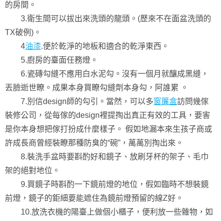
的房間。
3.衛生間可以拔出來洗頭的龍頭。(歷來不在面盆洗頭的
TX破例)。
4
油漆
.便於乾淨的地板和適合的乾淨東西。
5.廚房的臺面任務燈。
6.瓷磚勾縫不應用白水泥勾。沒有一個月就釀成黑縫，
丟臉逝世瞭。成果本身買瞭勾縫劑本身勾，阿誰累 。
7.別信design師的勾引。當然，可以多
窗簾盒
訪問幾傢
裝修公司，從每傢的design裡提掏出真正有效的工具，要害
是你本身想把傢打扮成什麼樣子。 假如地漏本來生孩子商或
許成長商曾經裝瞭那種防臭的“碗”，萬萬別掏出來。
8.裝洗手盆時要斟酌好和鏡子、放刷牙杯的架子、毛巾
架的絕對地位。
9.買鏡子時斟酌一下鏡前燈的地位，假如臨時不想裝鏡
前燈，鏡子的鉅細要能遮住為鏡前燈預留的線Z好。
10.放洗衣機的陽臺上做個小櫃子，便利放一些雜物，如