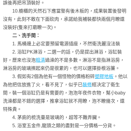
誤後再把吊頂裝好。
10.櫥櫃的天然石下應當墊有後木板的，成果裝置後發明
沒有，此刻不敢在下面砍肉，承諾給我補裝都快兩個月瞭還
沒裝好(隻來打磨瞭一次)。
二、洗手間：
1. 馬桶邊上必定要預留電源插座，不然衛洗麗沒法裝
2. 浴缸PK淋浴，二選一的話，仍是提出淋浴，浴缸裝
好，歷來也沒泡
粗清
過澡的不是多數。淋浴不是指淋浴房，
淋浴房的玻璃擦起來仍是很累的，也可以選擇掛根浴簾。
3. 假如有2個為他有一個怪物的價格粉碎
塑膠地板
。他以
為他把信放進了火，看不見了，似乎已
裝修
經决定了衛生
間，裝一個浴缸仍是有需要的，泡泡年夜件衣物，幫小baby
洗澡都是不錯的選擇，推拿浴缸就不用瞭，泡不瞭幾次，還
特殊貴。
4. 茅廁的梳洗臺是玻璃的，超等不難弄臟。
5. 浴室五金件,龍頭之類的盡對是一分價格一分貨。