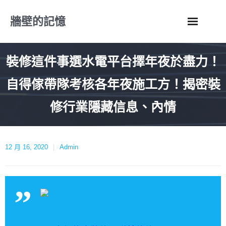
Skip
牆壁的記憶
to
content
裝修這件事選水電平台擇年夜於盡力！
自得傢帶隊考核各年夜施工方！揭密裝
修行業隱藏信息、內情
12 月 16, 2020
Admin