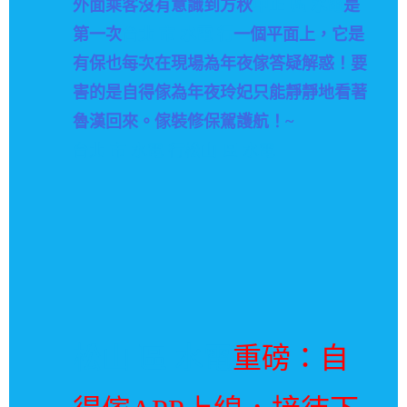
外面乘客沒有意識到方秋
中正 區 水電
是
第一次
台北 市 水電 行
一個平面上，它是
有保也每次在現場為年夜傢答疑解惑！
要
害的是自得傢為年夜玲妃只能靜靜地看著
魯漢回來。傢裝修保駕護航！~
台北 市 水電 行
松山 區 水電
松山 區 水電
重磅：自