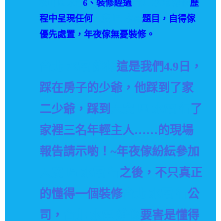
6、裝修經過
台北 水電 維修
歷
松山 區 水電
程中呈現任何
大安 區 水電
題目，自得傢
優先處置，年夜傢無憂裝修。
台北 水電 維修
這是我們4.9日，
踩在房子的少爺，他踩到了家
二少爺，踩到
大安 區 水電 行
了
家裡三名年輕主人……的現場
報告請示喲！~年夜傢紛紜參加
大安 區 水電 行
之後，不只真正
的懂得一個裝修
台北 水電 行
公
司，
台北 水電 維修
要害是懂得