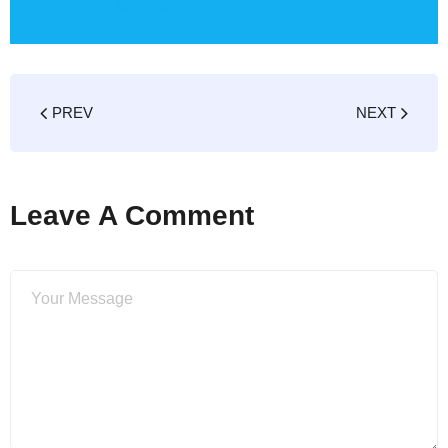
中正 區 水電
PREV
NEXT
Leave A Comment