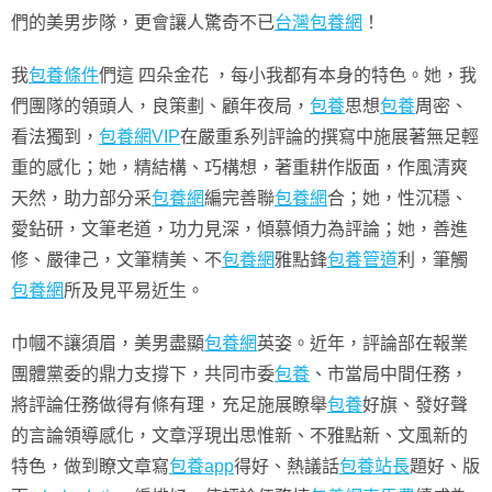
們的美男步隊，更會讓人驚奇不已
台灣包養網
！
我
包養條件
們這 四朵金花 ，每小我都有本身的特色。她，我
們團隊的領頭人，良策劃、顧年夜局，
包養
思想
包養
周密、
看法獨到，
包養網VIP
在嚴重系列評論的撰寫中施展著無足輕
重的感化；她，精結構、巧構想，著重耕作版面，作風清爽
天然，助力部分采
包養網
編完善聯
包養網
合；她，性沉穩、
愛鉆研，文筆老道，功力見深，傾慕傾力為評論；她，善進
修、嚴律己，文筆精美、不
包養網
雅點鋒
包養管道
利，筆觸
包養網
所及見平易近生。
巾幗不讓須眉，美男盡顯
包養網
英姿。近年，評論部在報業
團體黨委的鼎力支撐下，共同市委
包養
、市當局中間任務，
將評論任務做得有條有理，充足施展瞭舉
包養
好旗、發好聲
的言論領導感化，文章浮現出思惟新、不雅點新、文風新的
特色，做到瞭文章寫
包養app
得好、熱議話
包養站長
題好、版