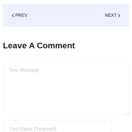
PREV
NEXT
Leave A Comment