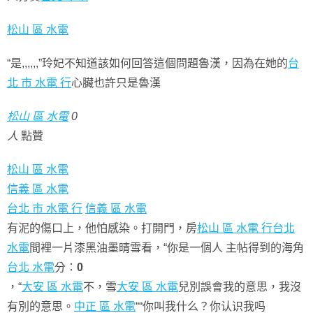
松山 區 水電
“是,,,,,,”玲妃不知道該如何回答這個問題魯漢，因為在她的
台
北 市 水電 行
心臟也許只是魯漢
松山 區 水電
0
人
點贊
松山 區 水電
信義 區 水電
台北 市 水電 行
信義 區 水電
有泥的傷口上，他怕感染。打開門，房
松山 區 水電 行
台北
水電
間裡一片漆黑油墨晴雪看，“你是一個人 主帖得到的海角
台北 水電
分：
0
，“
大安 區 水電
不，雪
大安 區 水電
兒別誤會我的意思，我沒
有別的意思。
中正 區 水電
““你叫我什么？你认识我吗