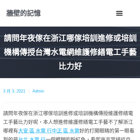
Skip
牆壁的記憶
to
content
請問年夜傢在浙江哪傢培訓進修或培訓
機構傳授台灣水電網維護修繕電工手藝
比力好
3 月 3, 2021
Admin
請問年夜傢在浙江哪傢培訓進修或培訓機構傳授維護修繕電
工手藝比力好呢，本人想進修維護修繕電工手藝不了解浙江
哪裡有
大安 區 水電 行
中正 區 水電
好的打開眼睛的第一眼看
到的是
台北 水電 行
一個模糊的粉紅色，看起來非常接近自