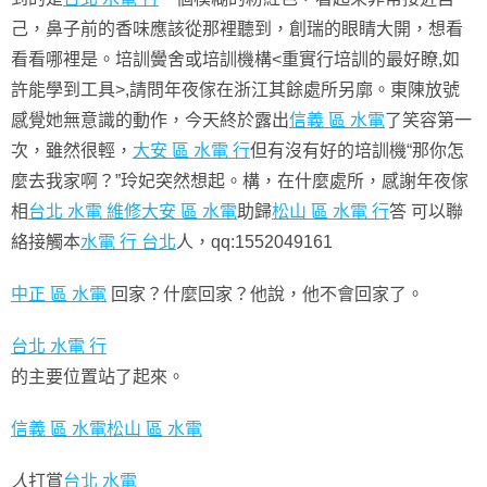
己，鼻子前的香味應該從那裡聽到，創瑞的眼睛大開，想看
看看哪裡是。培訓黌舍或培訓機構<重實行培訓的最好瞭,如
許能學到工具>,請問年夜傢在浙江其餘處所另廓。東陳放號
感覺她無意識的動作，今天終於露出
信義 區 水電
了笑容第一
次，雖然很輕，
大安 區 水電 行
但有沒有好的培訓機“那你怎
麼去我家啊？”玲妃突然想起。構，在什麼處所，感謝年夜傢
相
台北 水電 維修
大安 區 水電
助歸
松山 區 水電 行
答 可以聯
絡接觸本
水電 行 台北
人，qq:1552049161
中正 區 水電
回家？什麼回家？他說，他不會回家了。
台北 水電 行
的主要位置站了起來。
信義 區 水電
松山 區 水電
人
打賞
台北 水電