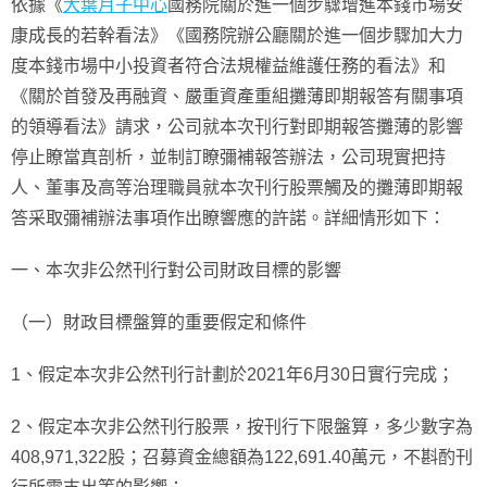
依據《
大葉月子中心
國務院關於進一個步驟增進本錢市場安
康成長的若幹看法》《國務院辦公廳關於進一個步驟加大力
度本錢市場中小投資者符合法規權益維護任務的看法》和
《關於首發及再融資、嚴重資產重組攤薄即期報答有關事項
的領導看法》請求，公司就本次刊行對即期報答攤薄的影響
停止瞭當真剖析，並制訂瞭彌補報答辦法，公司現實把持
人、董事及高等治理職員就本次刊行股票觸及的攤薄即期報
答采取彌補辦法事項作出瞭響應的許諾。詳細情形如下：
一、本次非公然刊行對公司財政目標的影響
（一）財政目標盤算的重要假定和條件
1、假定本次非公然刊行計劃於2021年6月30日實行完成；
2、假定本次非公然刊行股票，按刊行下限盤算，多少數字為
408,971,322股；召募資金總額為122,691.40萬元，不斟酌刊