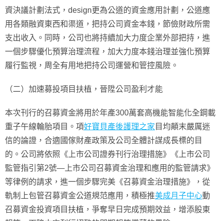
資決議計劃法式，design更為公道的資金應用計劃，公道應
用各類融資東西和渠道，把持公司資金本錢，節儉財政所需
支出收入。同時，公司也將持續加大力度企業外部把持，進
一個步驟優化預算治理流程，加大力度本錢治理並強化預算
履行監視，周全有用地把持公司運營和管控風險。
（二）加速募投項目扶植，晉陞公司盈利才能
本次刊行的召募資金將用於年產300萬套高機能智能化全鋼載
重子午線輪胎項目。項
好寶貝產後護理之家
目均顛末嚴厲迷
信的論證，合適國傢財產政策及公司全體計謀成長標的目
的。公司將依照《上市公司證券刊行治理措施》《上市公司
監管指引第2號—上市公司召募資金治理和應用的監管請求》
等律例的請求，進一個步驟完美《召募資金治理措施》，從
軌制上包管召募資金公道規范應用，積極推
美成月子中心
動
召募資金投資項目扶植，爭奪早日完成預期效益，增添股東