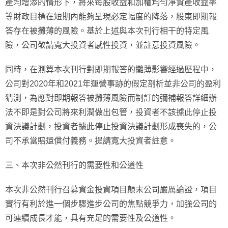
產均增添的情形下，將來每股收益和加權均勻凈資產收益率
等財政目標在短期內能夠呈現必定幅度的降落，股東即期報
答存在被攤薄的風險。基於上述與本次刊行相干的特定風
險，公司敬請寬大投資者感性投資，並註意投資風險。
同時，在測算本次刊行對即期報答的攤薄影響經過歷程中，
公司對2020年和2021年運營事跡的假定剖析並非公司的盈利
猜測，為應對即期報答被攤薄風險而制訂的彌補報答詳細辦
法不即是對公司將來利潤做出包管，投資者不該據此停止投
資決議計劃，投資者據此停止投資決議計劃形成喪失的，公
司不承當賠還償付義務。提請寬大投資者註意。
三、本次非公然刊行的需要性和公道性
本次非公然刊行召募資金投資項目顛末公司嚴厲論證，項目
實行有利於進一個步驟進步公司的焦點競爭力，加強公司的
可連續成長才能，具有充足的需要性及公道性。