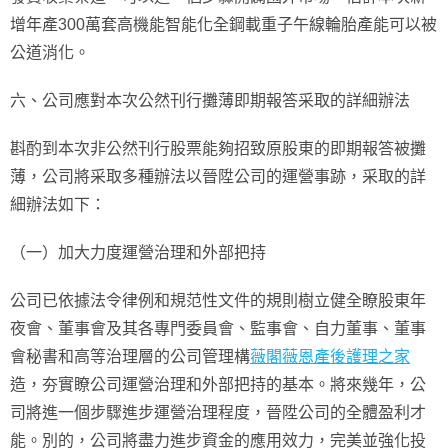
增年產300萬套高機能智能化全鋼載重子午線輪胎產能可以被
公道消化。
六、公司應對本次公然刊行攤薄即期報答采取的詳細辦法
斟酌到本次非公然刊行股票能夠招致原股東的即期報答被攤
薄，公司將采取多種辦法以晉陞公司的運營事跡，采取的詳
細辦法如下：
（一）加大力度運營治理和外部把持
公司已依據法令律例和規范性文件的規則樹立健全瞭股東年
夜會、董事會及其各專門委員會、監事會、自力董事、董事
會秘書和高等治理層的公司管理構
薇閣薇恩產後護理之家
造，夯實瞭公司運營治理和外部把持的基本。將來幾年，公
司將進一個步驟進步運營治理程度，晉陞公司的全體盈利才
能。別的，公司將盡力進步資金的應用效力，完美並強化投