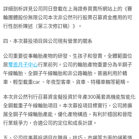
詳細剖析詳見公司同日登載在上海證券買賣所網站上的《賽
輪團體股份無限公司本次非公然刊行股票召募資金應用的可
行性剖析陳述（第三次修訂稿）》。
四、本次募投項目與公司現有營業的關系
公司重要從事輪胎產物的研發、生孩子和發賣，全體範圍位
居
璽恩月子中心
行業前列。公司的輪胎產物重要分為半鋼子
午線輪胎、全鋼子午線輪胎和非公路輪胎，普遍利用於轎
車、輕型載重car 、年夜型客車、貨車、特種車輛等範疇。
本次非公然刊行召募資金擬投資於年產300萬套高機能智能化
全鋼載重子午線輪胎項目。本次募投項目標實行，公司將擴
展全鋼子午線輪胎產能，優化產物構造，有利於穩固和晉陞
行業競爭力，合適公司的定位和成長計謀。
五、公司從事募投項目在職員、技巧、市場等方面的儲蓄情