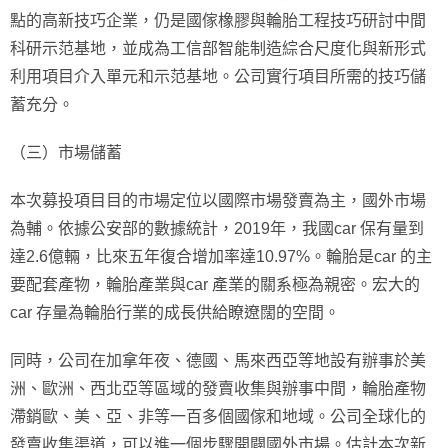
點的高新技巧企業，仍是國傢橡膠與輪胎工程技巧研討中間
科研示范基地，並成為工信部智能制造綜合尺度化與新形式
利用項目介入單元和示范基地。公司實行項目所需的技巧儲
蓄充分。
（三）市場儲蓄
本次募投項目目的市場定位以國際市場發賣為主，國外市場
為輔。依據公安部的數據統計，2019年，我國car 保有量到
達2.6億輛，比來五年復合增加率達10.97%。輪胎是car 的主
要配套產物，輪胎產業與car 產業的關系極為親密。宏大的
car 存量為輪胎行業的成長供給瞭遼闊的空間。
同時，公司在加拿年夜、德國、馬來西亞等地設有辦事於美
洲、歐洲、西北亞等區域的發賣收集與辦事中間，輪胎產物
滯銷歐、美、亞、非等一百多個國傢和地域。公司全球化的
發賣收集渠道，可以進一個步驟開闢國外市場。估計本次新