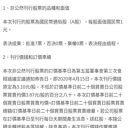
1、非公然刊行股票的品種和面值
本次刊行的股票為國民幣通俗股（A股），每股面值國民幣1
元。
表決成果：批准7票，否決0票，棄權0票，表決經由過程。
2、刊行價錢和訂價準繩
本次非公然刊行股票的訂價基準日為第五屆董事會第三次會
經過議定議通知佈告日，即2020年4月15日。本次刊行價錢
原定為3.10元/股，不低於訂價基準日前二十個買賣日公司股
票買賣均價3.87元/股的百分之八十。本次訂價基準日前二十
個買賣日股票買賣均價=訂價基準日前二十個買賣日股票買賣
總額/訂價基準日前二十個買賣日股票買賣總量。若公司股票
在訂價基準日至刊行每日天期間產生派息、送紅股、本錢公
積金轉增股本等除權、除息事項，本次刊行價錢作響應調