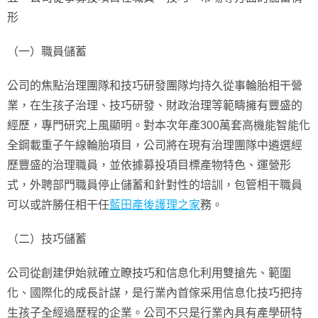
形
（一）職員儲蓄
公司的焦點治理團隊和技巧研發團隊均持久從事輪胎相干營
業，在生孩子治理、技巧研發、財政治理等範疇擁有豐盛的
經歷，專門研究上風顯明。對本次年產300萬套高機能智能化
全鋼載重子午線輪胎項目，公司將在現有治理團隊中遴選經
歷豐盛的治理職員，並依據募投項目標產物特色、運營形
式，外聘部門職員停止儲蓄和針對性的培訓，包管相干職員
可以或許勝任相干任
藍田產後護理之家
務。
（二）技巧儲蓄
公司從創建伊始就確立瞭技巧和信息化利用雙搶先、範圍
化、國際化的成長計謀，是行業內首傢采用信息化技巧把持
生孩子全經過歷程的企業。公司不只是行業內具有產學研特