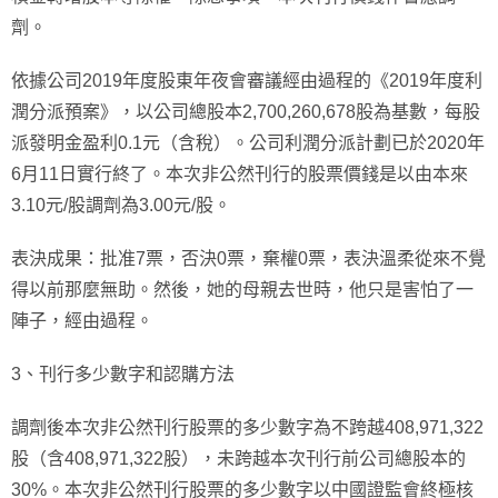
劑。
依據公司2019年度股東年夜會審議經由過程的《2019年度利
潤分派預案》，以公司總股本2,700,260,678股為基數，每股
派發明金盈利0.1元（含稅）。公司利潤分派計劃已於2020年
6月11日實行終了。本次非公然刊行的股票價錢是以由本來
3.10元/股調劑為3.00元/股。
表決成果：批准7票，否決0票，棄權0票，表決溫柔從來不覺
得以前那麼無助。然後，她的母親去世時，他只是害怕了一
陣子，經由過程。
3、刊行多少數字和認購方法
調劑後本次非公然刊行股票的多少數字為不跨越408,971,322
股（含408,971,322股），未跨越本次刊行前公司總股本的
30%。本次非公然刊行股票的多少數字以中國證監會終極核