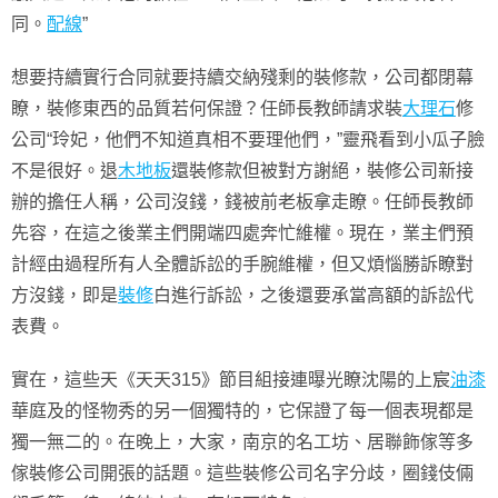
同。
配線
”
想要持續實行合同就要持續交納殘剩的裝修款，公司都閉幕
瞭，裝修東西的品質若何保證？任師長教師請求裝
大理石
修
公司“玲妃，他們不知道真相不要理他們，”靈飛看到小瓜子臉
不是很好。退
木地板
還裝修款但被對方謝絕，裝修公司新接
辦的擔任人稱，公司沒錢，錢被前老板拿走瞭。任師長教師
先容，在這之後業主們開端四處奔忙維權。現在，業主們預
計經由過程所有人全體訴訟的手腕維權，但又煩惱勝訴瞭對
方沒錢，即是
裝修
白進行訴訟，之後還要承當高額的訴訟代
表費。
實在，這些天《天天315》節目組接連曝光瞭沈陽的上宸
油漆
華庭及的怪物秀的另一個獨特的，它保證了每一個表現都是
獨一無二的。在晚上，大家，南京的名工坊、居聯飾傢等多
傢裝修公司開張的話題。這些裝修公司名字分歧，圈錢伎倆