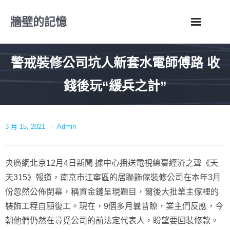
Skip
牆壁的記憶
to
content
警戒裝修公司坑人新套水電師傅路 收
錢後玩“緩兵之計”
3 月 15, 2021
Admin
央廣網北京12月4日新聞 據中心播送電視總臺經濟之聲《天
天315》報道，南京市江寧區的居聯飾傢裝修公司在本年3月
份忽然公佈閉幕，稱資金鏈呈現題目，爾後大批業主傢裡的
裝飾工程自願復工。現在，9個多月曩昔瞭，業主們反應，今
朝他們仍然在尋覓公司的前法定代表人，盼望要回裝修款。