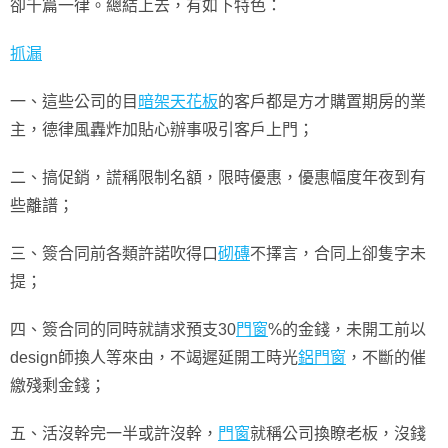
卻千篇一律。總結上去，有如下特色：
抓漏
一、這些公司的目
暗架天花板
的客戶都是方才購置期房的業
主，德律風轟炸加貼心辦事吸引客戶上門；
二、搞促銷，謊稱限制名額，限時優惠，優惠幅度年夜到有
些離譜；
三、簽合同前各類許諾吹得口
砌磚
不擇言，合同上卻隻字未
提；
四、簽合同的同時就請求預支30
門窗
%的金錢，未開工前以
design師換人等來由，不竭遲延開工時光
鋁門窗
，不斷的催
繳殘剩金錢；
五、活沒幹完一半或許沒幹，
門窗
就稱公司換瞭老板，沒錢