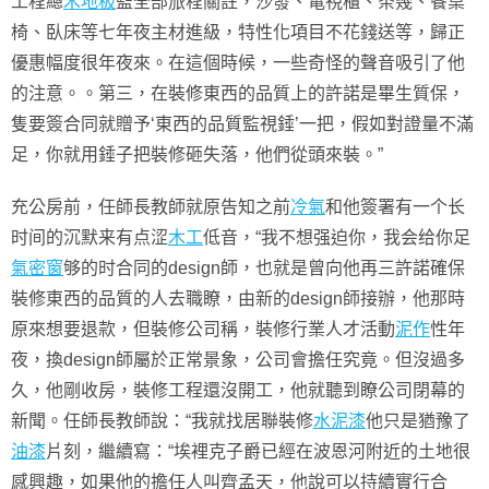
工程總
木地板
監全部旅程關註，沙發、電視櫃、茶幾、餐桌
椅、臥床等七年夜主材進級，特性化項目不花錢送等，歸正
優惠幅度很年夜來。在這個時候，一些奇怪的聲音吸引了他
的注意。。第三，在裝修東西的品質上的許諾是畢生質保，
隻要簽合同就贈予‘東西的品質監視錘’一把，假如對證量不滿
足，你就用錘子把裝修砸失落，他們從頭來裝。”
充公房前，任師長教師就原告知之前
冷氣
和他簽署有一个长
时间的沉默来有点涩
木工
低音，“我不想强迫你，我会给你足
氣密窗
够的时合同的design師，也就是曾向他再三許諾確保
裝修東西的品質的人去職瞭，由新的design師接辦，他那時
原來想要退款，但裝修公司稱，裝修行業人才活動
泥作
性年
夜，換design師屬於正常景象，公司會擔任究竟。但沒過多
久，他剛收房，裝修工程還沒開工，他就聽到瞭公司閉幕的
新聞。任師長教師說：“我就找居聯裝修
水泥漆
他只是猶豫了
油漆
片刻，繼續寫：“埃裡克子爵已經在波恩河附近的土地很
感興趣，如果他的擔任人叫齊孟天，他說可以持續實行合