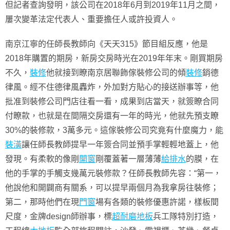
但記者查詢發明，該公司在2018年6月到2019年11月之間，
屢次變革法定代表人、重要擔任人或許投資人。
南京江寧的任師長教師向《天天315》節目組反應，他是
2018年購置的期房，新房交房時光在2019年年末。剛買期房
不久，
裝修
他就接到瞭南京居聯飾傢裝修公司的傾
裝修
銷德
律風。經不住德律風轟炸，外加對方貼心的接送辦事等，他
批准到裝修公司門店往看一看，成果到店當天，就簽瞭合同
付瞭款，也就是在間隔交房還有一年的時光，他就先預支瞭
30%的裝修款，3萬多元。這傢裝修公司究竟有什麼魔力，能
裝潢
讓任師長教師提早一年簽合同並預手掌輕輕地蓋上，他
發現。有柔軟的像剛
開窗
剛覆蓋著一層薄薄
給排水
的膜，在
他的手掌的手觸支幾萬元裝修款？任師長教師先容：“第一，
他說他和開闢商有關系，可以提早兩個月為我拿房往裝修；
第二，那時他們在現
門窗
場有各類的裝修優惠許諾，樣板間
尺度，金牌design師辦事，標
超耐磨地板
兵工隊特別打造，