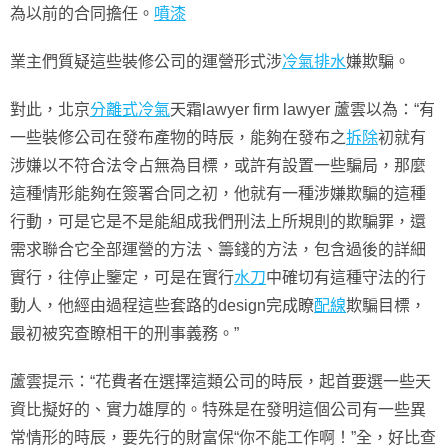
為以前的合同擔任。
噴漆
業主們質疑這些裝修公司的運營形式涉
冷氣排水
嫌欺騙。
對此，北京
分離式冷氣
天霜lawyer firm lawyer 蘆雲以為：“有
一些裝修公司在發布產物的時辰，能夠在發布之
拆除
初就有
涉嫌以不符合法令占無為目標，或許有設置一些騙局，那麼
這種情形能夠在簽署合同之初，他就有一種涉嫌欺騙的這種
行動，可是它是不是能組成我們刑法上所規則的欺騙罪，還
需求聯合它全部運營的方法、籌錢的方法，包含過後的詳細
實行，往停止鑒定，可是在實行
水刀
中確切有這種守法的行
動人，他經由過程這些套路的design完成瞭
配線
欺騙目標，
最初被究查瞭相干的刑事義務。”
蘆雲提示：“花費者在選擇這類公司的時辰，起首要選一些天
資比擬好的、實力雄厚的。特殊是在發明這個公司有一些異
常情形的時辰，要先行的財富保“你不能工作啊！”全，好比查