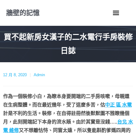
Skip
牆壁的記憶
to
content
買不起新房女漢子的二水電行手房裝修
日誌
12 月 8, 2020
Admin
作為一個裝修小白，為瞭本身要開端的二手房咳嗽，母親還
在生病整體。而在最近幾年，受了這麼多苦，估
中正 區 水電
計是不利的生活。裝修，在自得註冊然後默默圍不雅瞭幾個
月，此刻開端記下本身的流水賬。
由於其實是沒錢…..
台北 水
電 維修
又不想離怙恃、同窗太遠，所以隻能斟酌爹媽四周的