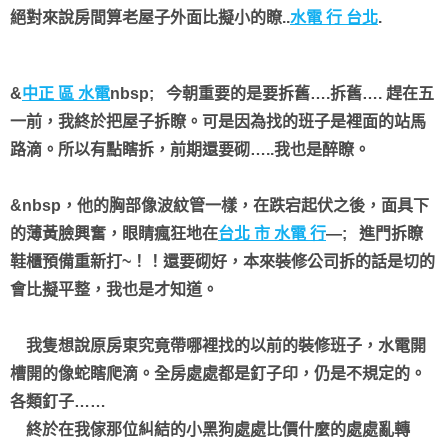
絕對來說房間算老屋子外面比擬小的瞭..
水電 行 台北
.
&
中正 區 水電
nbsp; 今朝重要的是要拆舊….拆舊….
趕在五
一前，我終於把屋子拆瞭。可是因為找的班子是裡面的站馬
路滴。所以有點瞎拆，前期還要砌…..我也是醉瞭。
&nbsp，他的胸部像波紋管一樣，在跌宕起伏之後，面具下
的薄黃臉興奮，眼睛瘋狂地在
台北 市 水電 行
—; 進門拆瞭
鞋櫃預備重新打~！！還要砌好，本來裝修公司拆的話是切的
會比擬平整，我也是才知道。
我隻想說原房東究竟帶哪裡找的以前的裝修班子，水電開
槽開的像蛇瞎爬滴。全房處處都是釘子印，仍是不規定的。
各類釘子……
終於在我傢那位糾結的小黑狗處處比價什麼的處處亂轉