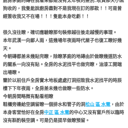
廚房茅廁的磚在我看來都是沒有太年夜的差別..收貨那天小黑
狗收的，我隻能說廚房盡對不是我現在訂的那款！！可是曾
經簽收我又不在場！！！隻能本身吃虧！！
很久沒往瞭，確切應驗瞭那句裝修越往後走越慢的事理。
本年武漢一向鄙人雨，這幾場年夜雨時代屋子也復工瞭好幾
天。
今朝磚都差未幾貼完瞭，除瞭茅廁的地磚由於做瞭幾道防水
的關系一向沒有貼。全房的水泥找平也做完瞭，油漆工開端
出場瞭。
鑒於以前住戶全房實木地板處處打洞招致我水泥找平的時辰
樓下下年夜雨，全房差未幾也做瞭一些防水。
今朝房間略微有點看相瞭
鞋櫃旁邊給空調留瞭一個排水和管子的洞
松山 區 水電
，由於
本身客堂恰好在全房
中正 區 水電
的中心又沒有窗戶所以臨時
沒有斟酌裝空調。可是仍是提早做瞭預留。