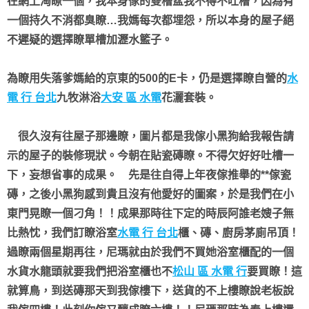
在網上淘瞭一個，我本身傢的雙槽盆我不得不吐槽，因為有
一個持久不消都臭瞭…我媽每次都埋怨，所以本身的屋子絕
不遲疑的選擇瞭單槽加瀝水籃子。
為瞭用失落爹媽給的京東的500的E卡，仍是選擇瞭自營的
水
電 行 台北
九牧淋浴
大安 區 水電
花灑套裝。
很久沒有往屋子那邊瞭，圖片都是我傢小黑狗給我報告請
示的屋子的裝修現狀。今朝在貼瓷磚瞭。不得欠好好吐槽一
下，妄想省事的成果。
先是往自得上年夜傢推舉的**傢瓷
磚，之後小黑狗感到貴且沒有他愛好的圖案，於是我們在小
東門晃瞭一個刁角！！成果那時往下定的時辰阿誰老嫂子無
比熱忱，我們訂瞭浴室
水電 行 台北
櫃、磚、廚房茅廁吊頂！
過瞭兩個星期再往，尼瑪就由於我們不買她浴室櫃配的一個
水貨水龍頭就要我們把浴室櫃也不
松山 區 水電 行
要買瞭！這
就算鳥，到送磚那天到我傢樓下，送貨的不上樓瞭說老板說