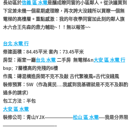
長幼區於
信義 區 水電
是釀成瞭同窗的小區鄰人。從決議買到
下定差未幾一個星期處理瞭，再次誇大沒錢所以買瞭一個無
電梯的高樓層。
重點感激：我的年夜學同窗加此刻的鄰人旗
木六合王先森的鼎力輔助~！！無以報答~~
台北 水電 行
修建面積：84.45平米 套內：73.45平米
房型：兩室一廳
台北 水電
二手房 無電梯&n
大安 區 水電 行
bsp; 7層樓高的
兇殘的6樓
作風：磚混構造房間不克不及敲 古代繁複風=古代沒錢風
裝修預算：5W（作為貧民….我感到我基礎就是不克不及斟酌
過多的請求）
包工方法：半包
大安 區 水電
裝修公司：青山YJX
——————
松山 區 水電
—-我是分界限
———————————–