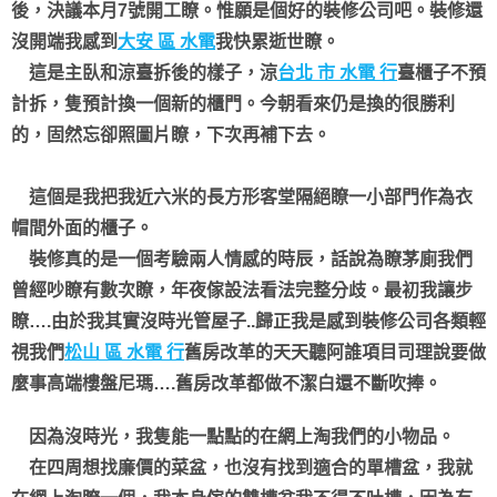
後，決議本月7號開工瞭。惟願是個好的裝修公司吧。裝修還
沒開端我感到
大安 區 水電
我快累逝世瞭。
這是主臥和涼臺拆後的樣子，涼
台北 市 水電 行
臺櫃子不預
計拆，隻預計換一個新的櫃門。今朝看來仍是換的很勝利
的，固然忘卻照圖片瞭，下次再補下去。
這個是我把我近六米的長方形客堂隔絕瞭一小部門作為衣
帽間外面的櫃子。
裝修真的是一個考驗兩人情感的時辰，話說為瞭茅廁我們
曾經吵瞭有數次瞭，年夜傢設法看法完整分歧。最初我讓步
瞭….由於我其實沒時光管屋子..
歸正我是感到裝修公司各類輕
視我們
松山 區 水電 行
舊房改革的天天聽阿誰項目司理說要做
麼事高端樓盤尼瑪….舊房改革都做不潔白還不斷吹捧。
因為沒時光，我隻能一點點的在網上淘我們的小物品。
在四周想找廉價的菜盆，也沒有找到適合的單槽盆，我就