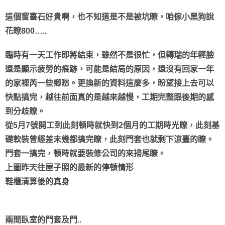
這個窗臺石好貴啊，也不知道是不是被坑瞭，咱傢小黑狗說
花瞭800…..
臨時有一天工作即將結束，雖然不是很忙，但轉瑞的年輕臉
還是顯示疲勞的痕跡，可能是結局的原因，還沒有回家一年
的家裡芮一些鄉愁。更換新的資料這麼多，盼望接上去可以
快點搞完，越往前面真的是越來越慢，工期完整跟後期的感
到分歧瞭。
從5月7號開工到此刻頓時就快到2個月的工期時光瞭，此刻基
礎軟裝曾經差未幾都搞完瞭，此刻門套也就剩下涼臺的瞭。
門套一搞完，頓時就要裝修公司的來掃尾瞭。
上圖昨天往屋子照的最新的停頓情形
鞋櫃清算後的真身
兩間臥室的門套及門..