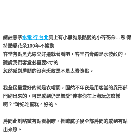
請註意茅
水電 行 台北
廁上有小黑狗最酷愛的小碎花朵…恩 保
持酷愛花朵100年不搖動
客堂有點黑光線欠好遷就著看吧，客堂石膏線是水波紋的，
聽說我們客堂必需要8寸的…
忽然感到房間的沒有斑紋是不是太素瞭點。
我全房最愛好的就是衣帽間，固然不年夜是用客堂的異形部
門砌出來的，可是感到仍是蠻愛“佳寧你在上海玩怎麼樣
啊？”玲妃吃蛋糕。好的。
房間此刻略微有點看相瞭，掛瞭膩子後全部房間的感到有點
出來瞭。