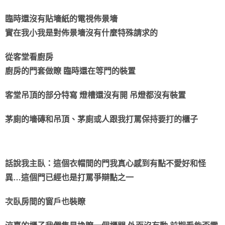
臨時還沒有貼墻紙的電視佈景墻
實在我小我是對佈景墻沒有什麼特殊請求的
從客堂看廚房
廚房的門套做瞭 臨時還在等門的裝置
客堂吊頂的部分特寫 燈槽還沒有開 吊燈都沒有裝置
茅廁的墻磚和吊頂、茅廁或人跟我打罵保持要打的櫃子
話說我主臥：這個衣帽間的門我真心感到有點不愛好和怪
異…這個門已經也是打罵爭辯點之一
次臥房間的窗戶也裝瞭