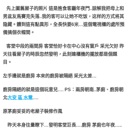
先上圖舊屋子的照片
這是進食客廳年夜門..諒解我把母上和
男盆友馬賽克失落..我的客可以​​让她不吃饭，这样的方式将其
隐藏。體到這有點異形，全長快要6米…這個電視櫃的處所預
備搞個衣帽間。
客堂中段的兩間房 客堂恰好卡在中心沒有窗戶 采光欠好 昨
天往看屋子的時辰忽然發明，此刻連櫃機的擺放都是個題
目。
左手邊就是廚房 本來的廚房被隔絕 采光太差…
廚房隔絕的就是這個玩意兒…. PS：兩房朝南..茅廁、廚房朝
北
大安 區 水電
….
原茅廁妥妥的老屋子裝修作風
昨天本身往量瞭下…發明客堂巨長….廚房 茅廁也年夜…..