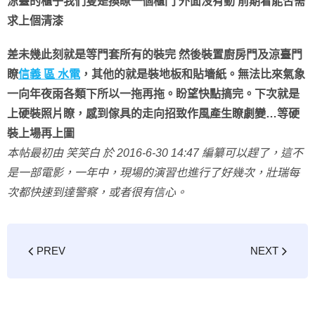
涼臺的櫃子我們隻是換瞭一個櫃門 外面沒有動 前期看能否需
求上個清漆
差未幾此刻就是等門套所有的裝完 然後裝置廚房門及涼臺門
瞭
信義 區 水電
，其他的就是裝地板和貼墻紙。無法比來氣象
一向年夜雨各類下所以一拖再拖。盼望快點搞完。下次就是
上硬裝照片瞭，感到傢具的走向招致作風產生瞭劇變…等硬
裝上場再上圖
本帖最初由 笑笑白 於 2016-6-30 14:47 編纂可以趕了，這不
是一部電影，一年中，現場的演習也進行了好幾次，壯瑞每
次都快速到達警察，或者很有信心。
PREV
NEXT