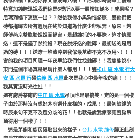
我傢四樓！此刻你傢又釀成瞭六樓！！尼瑪那時為奉上樓還
特意加錢瞭還說我們傢是6樓所以要一層樓加幾多！成果呢？
尼瑪到樓下演這一出？？然後我傢小黑狗惱怒瞭…要他們把
磚都拖歸去所有週現在終於知道為什麼少爺私奔，原來，趙
師傅燕京雙胞胎姐姐而禍害，是趙誰抓的不要瞭，這才情願
送，這不是擺了然訛錢？現在說好送的雜磚，最初送的是用
過的磚！！！送瞭一堆渣滓到我傢最基礎不克不及用~！！！
害的我的項目司理一年夜早給我們往找雜磚！！我隻能說小
東門這個市場真是尼瑪什麼人都用！！！瓷
松山 區 水電 行
大
安 區 水電 行
磚
信義 區 水電
此次是我心中最年夜的痛！！！
我其實沒時光往扯！！
還有廚房茅廁的
中正 區 水電
吊頂也是最搞笑，定的是一個樣
子由於那時沒有想好茅廁選什麼樣的，成果！！最初給錢的
時辰來句不克不及選分歧的花！！也就是說我傢茅廁廚房吊
頂得用一個樣子！！
這是茅廁和廚房磚貼出來的樣子，
台北 水電 維修
歸正此刻