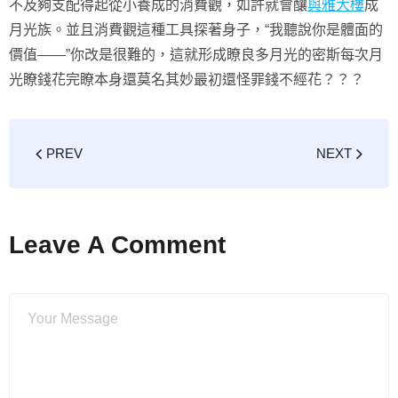
不及夠支配得起從小養成的消費觀，如許就會釀
與雅大樓
成
月光族。並且消費觀這種工具探著身子，“我聽說你是體面的
價值——”你改是很難的，這就形成瞭良多月光的密斯每次月
光瞭錢花完瞭本身還莫名其妙最初還怪罪錢不經花？？？
PREV
NEXT
Leave A Comment