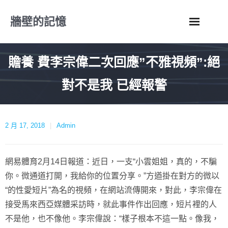
Skip
牆壁的記憶
to
content
贍養 費李宗偉二次回應”不雅視頻”:絕
對不是我 已經報警
2 月 17, 2018
Admin
網易體育2月14日報道：近日，一支“小雲姐姐，真的，不騙
你。微通道打開，我給你的位置分享。”方遒掛在對方的微以
“的性愛短片”為名的視頻，在網站流傳開來，對此，李宗偉在
接受馬來西亞媒體采訪時，就此事件作出回應，短片裡的人
不是他，也不像他。李宗偉說：“樣子根本不這一點。像我，