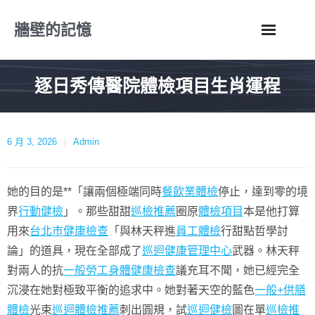
Skip
牆壁的記憶
to
content
逐日秀傳醫院體檢項目生肖運程
6 月 3, 2026
Admin
她的目的是**「讓兩個極端同時
餐飲業體檢
停止，達到零的境
界
行動健檢
」。那些甜甜
巡檢推薦
圈原
體檢項目
本是他打算
用來
台北巿健康檢查
「與林天秤進
員工體檢
行甜點哲學討
論」的道具，現在全部成了
巡迴健康管理中心
武器。林天秤
對兩人的抗
一般勞工身體健康檢查
議充耳不聞，她已經完全
沉浸在她對極致平衡的追求中。她對著天空的藍色
一般+供膳
體檢
光束
巡迴體檢推薦
刺出圓規，試
巡迴健檢
圖在單
巡檢推