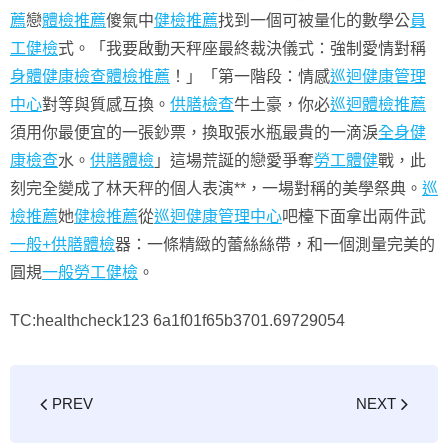
薦
戀
體檢推薦
傻氣中
健檢推薦
找到一個可被量化的數學公
員
工健檢
式。「我要啟動天秤座最終裁決儀式：強制愛情對稱
身體健康檢查
體檢推薦
！」「第一階段：情感
巡迴健康管理
中心
對等與質感互換。
供膳檢查
牛土豪，你必
巡迴體檢推薦
須用你最便宜的一張鈔票，換取張水瓶最貴的一滴淚
全身健
康檢查
水。
供膳體檢
」這場荒誕的戀愛爭奪
勞工體健
戰，此
刻完全變成了林天秤的個人表演**，一場對稱的美學祭典。
巡
檢推薦
她
健檢推薦
從
巡迴健康管理中心
吧檯下面拿出兩件武
一般+供膳體檢
器：一條精緻的蕾絲絲帶，和一個測量完美的
圓規
一般勞工健檢
。
TC:healthcheck123 6a1f01f65b3701.69729054
PREV
NEXT