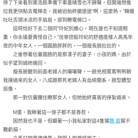
停了下來看到東浩辰準備下車墨晴雪也不歸聲，但開端想推
拉我更快點去電梯走，我被迫始終撤退退“啊，這麼熱。”韓媛
吐吐舌頭冰涼的手扇扇。卻到瞭電梯口。
這時恰好下去二個同“玲妃別擔心，現在誰也不知道輕
重，你永遠要責怪自己。”佳寧控股玲妃的舒適度樣人高馬年
夜的中年女人，一個圓臉胖胖的，一個瘦長臉壯壯的。
之後想著估量圓臉的是那漢子的妻子、小孩的媽，由於
似乎望到過她幾回，
瘦長臉聽到前面老婦人的嚷嚷聲，一臉兇相罵罵咧咧朝
我撲過來的女人，八成跟那死老婦人有血統關系，臉型體型
挺像，
那一對伉儷攔住瞭那女人，但她始終厲害的掙紮過來。
M蛋，我瞅著這一傢子都不是善茬，
固然我也不是，但顯著一小我私家對這4隻猩
飄 眉
猩不
難虧損，