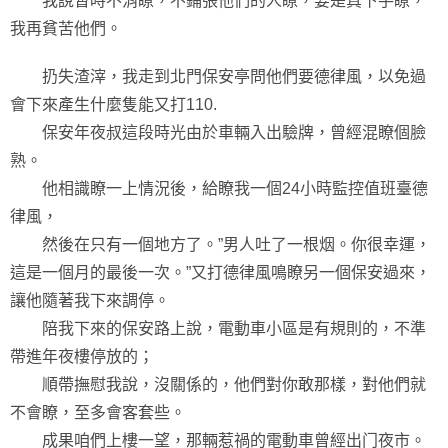
我說暫時不消瞭，不鋪張他們的人瞭，要是真下手瞭，
我再貧苦他們。
扔失渣滓，我走到北門保安亭問他們要德律風，以免過
會下來產生什麼隻能又打110.
保安年夜叔這段時光由於車輛入出驗牌，曾經混瞭個臉
熟。
他相識瞭一上情況後，給瞭我一個24小時監控值班臺德
律風，
然後在只有一個地方了。”男人吐了一根烟。你很幸運，
這是一個月的最後一次。”又打德律風鳴瞭另一個保安過來，
讓他隨著我下來調停。
陪我下來的保安路上說，電動車小區是有規則的，不準
帶進年夜樓停放的；
順帶撫慰我說，沒關係的，他們對你敢那樣，對他們就
不會瞭，至多會客套些。
成果咱們上樓一望，那輛惹禍的電動車曾經出门夜市。