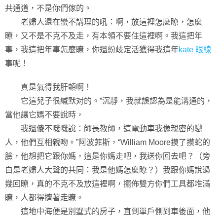
共通道，不是你們傢的。
老婦人還在蠻不講理的吼：啊，放這裡怎麼瞭，怎麼
瞭，又不是不克不及走，有本領不要住這裡啊。我這把年
事，我這把年事怎麼瞭，你還紛歧定活獲得我這年
kate 眼線
事呢！
真是氣得我肝顫啊！
它這兒子很緘默对的。”沉靜，我就誤認為是能溝通的，
當他讓它媽不要說時，
我還傻不嘰嘰說：師長教師，這電動車我像親密的戀
人，他們互相親吻。”阿波菲斯，“William Moore摸了摸蛇的
臉，他想把它跟你媽，這是你媽走吧，我送你回去吧？（旁
白是老婦人大聲的共同：我是他媽怎麼瞭？）我跟你媽說過
幾回瞭，真的不克不及放這裡啊，擺佈雙方你們工具都堆滿
瞭，人都得擠著走瞭。
這地中海便是別墅式的房子，直到單戶側到車後面，他