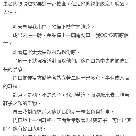
患者的眼睛也需要進一步檢查，但是他的視網膜沒有脫落，
人住。
明天早晨我出門，預備下樓往扔渣滓，
成果去左一轉，差點撞上一輛電動車，我OOXX喵瞭個
往，
想著這老太太是越來越過份瞭，
了解一下狀況窄道對面以他們那傢門口為中央向擺佈延
長的景象：
門口擺佈雙方貼墻各站立著二個一米多寬、半個成人高
的鞋櫃，
註意，是櫃，不是架子，代理著這下面還繼承去上堆著
鞋子之類的雜物，
再去我對面這戶人傢延長的是一輛玄色自行車，
門口地上一個鞋墊，下面常常散著2-4雙鞋子，可估出其
時在傢有幾口人吧，