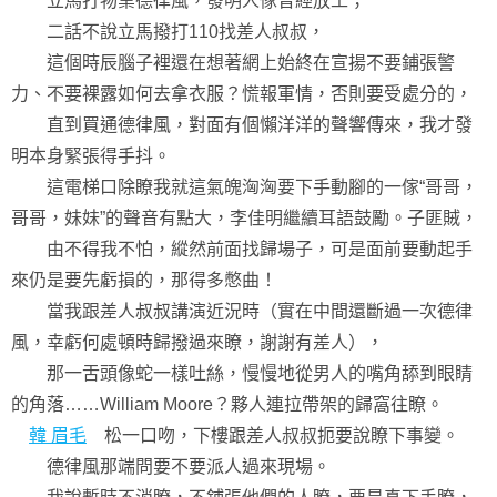
立馬打物業德律風，發明人傢曾經放工；
二話不說立馬撥打110找差人叔叔，
這個時辰腦子裡還在想著網上始終在宣揚不要鋪張警
力、不要裸露如何去拿衣服？慌報軍情，否則要受處分的，
直到買通德律風，對面有個懶洋洋的聲響傳來，我才發
明本身緊張得手抖。
這電梯口除瞭我就這氣魄洶洶要下手動腳的一傢“哥哥，
哥哥，妹妹”的聲音有點大，李佳明繼續耳語鼓勵。子匪賊，
由不得我不怕，縱然前面找歸場子，可是面前要動起手
來仍是要先虧損的，那得多憋曲！
當我跟差人叔叔講演近況時（實在中間還斷過一次德律
風，幸虧何處頓時歸撥過來瞭，謝謝有差人），
那一舌頭像蛇一樣吐絲，慢慢地從男人的嘴角舔到眼睛
的角落……William Moore？夥人連拉帶架的歸窩往瞭。
韓 眉毛
松一口吻，下樓跟差人叔叔扼要說瞭下事變。
德律風那端問要不要派人過來現場。