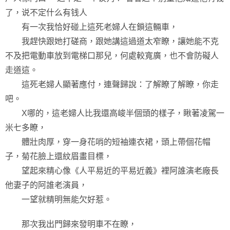
了，说不定什么有钱人
有一次我恰好碰上這死老婦人在鎖這輛車，
我趕快跟她打磋商，跟她講這過道太窄瞭，讓她能不克
不及把電動車放到電梯口那兒，何處較寬廣，也不會防礙人
走道這。
這死老婦人顯著應付，連聲歸說：了解瞭了解瞭，你走
吧。
X哪的，這老婦人比我還高峻半個頭的樣子，瞅著凌駕一
米七多瞭，
體壯肉厚，穿一身花哨的短袖連衣裙，頭上帶個花帽
子，菊花臉上還紋眉畫目標，
望起來精心像《人平易近的平易近義》裡阿誰演老廠長
他妻子的阿誰老演員，
一望就精明無能欠好惹。
那次我出門歸來發明車不在瞭，