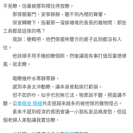
不見瞭，估量被挪到裡往停放瞭。
那傢關著門，安寧靜靜，聽不到內裡的聲響。
保安轉瞭下，指著那一溜挨墻堆的長長的雜物問：那些
工具都是這傢的嗎？
我說：梗概吧，他們傢擺佈雙方的屋子此刻都沒有人
住。
他就順手用手機拍瞭個照，然後讓我有事打值班臺德律
風，就走瞭。
喝瞭幾杯水寒靜寒靜，
感到本身太沖動瞭，讓本身差點挨打虧損。
但不如許吵，似乎也別無它法，物業說不聽，劈面講不
聽，公
單眼皮 眼線
共走道越來越多的被他傢的雜物侵占。
素來不感到經濟的貧困會讓一小我私家品格差勁，但這
個老婦人差點讓我置信瞭，