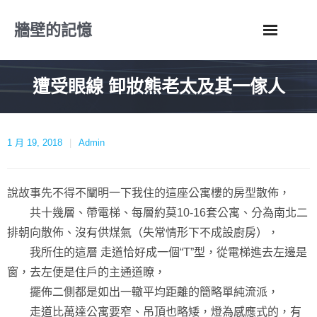
Skip
牆壁的記憶
to
content
遭受眼線 卸妝熊老太及其一傢人
1 月 19, 2018
Admin
說故事先不得不闡明一下我住的這座公寓樓的房型散佈，
共十幾層、帶電梯、每層約莫10-16套公寓、分為南北二
排朝向散佈、沒有供煤氣（失常情形下不成設廚房），
我所住的這層 走道恰好成一個“T”型，從電梯進去左邊是
窗，去左便是住戶的主通道瞭，
擺佈二側都是如出一轍平均距離的簡略單純流派，
走道比萬達公寓要窄、吊頂也略矮，燈為感應式的，有