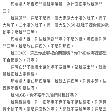
死老婦人年夜嗓門連聲鳴嚷著：為什麼把車放我傢門
口？
我歸頭問：這是不是搞一個大家族大小姐的肚子，搞了
大房子，二小姐的肚子，搞一個大型的3小姐肚子裡你傢的電
動車？堵我門口瞭。
死老婦人說：你住我傢對門嗎？不是的話，哪裡擋你傢
門口瞭，我是放在這裡的，不是你那裡。
我OOXX，這是你放哪裡的問題嗎？你TMD放哪裡都是
不合錯誤的，好嗎？
這時它兒子擋過來讓他媽不要說瞭，望我要出門，就擋
著我把我去電梯趕。
那老婦人還在那裡嚷嚷：我就去這裡瞭，你有本領，住
獨棟年夜別墅往呀。
我MLGB，你不要爭光咱們貧民好嗎？
我氣得歸吼：你一把年事不克不及不講私德吧，你傢另
有小孩子呢，便是這麼教的嗎？人窮就不要臉瞭嗎？這是公