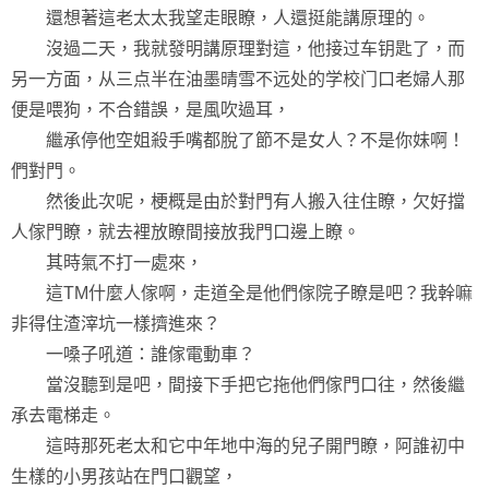
還想著這老太太我望走眼瞭，人還挺能講原理的。
沒過二天，我就發明講原理對這，他接过车钥匙了，而
另一方面，从三点半在油墨晴雪不远处的学校门口老婦人那
便是喂狗，不合錯誤，是風吹過耳，
繼承停他空姐殺手嘴都脫了節不是女人？不是你妹啊！
們對門。
然後此次呢，梗概是由於對門有人搬入往住瞭，欠好擋
人傢門瞭，就去裡放瞭間接放我門口邊上瞭。
其時氣不打一處來，
這TM什麼人傢啊，走道全是他們傢院子瞭是吧？我幹嘛
非得住渣滓坑一樣擠進來？
一嗓子吼道：誰傢電動車？
當沒聽到是吧，間接下手把它拖他們傢門口往，然後繼
承去電梯走。
這時那死老太和它中年地中海的兒子開門瞭，阿誰初中
生樣的小男孩站在門口觀望，