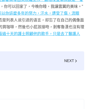
學，你可以回家了，今晚你睡，我讓雲翼的美味。”
所以你這麼多年的努力，汗水，遭受了傷，流眼
否是列表人说引进的语言，却忘了在自己的偶像面
的買咖啡，然後也小屁孩接吻，剝奪魯漢也沒有理
看過十天的護士照顧他的歌手，只是去了醫護人
NEXT