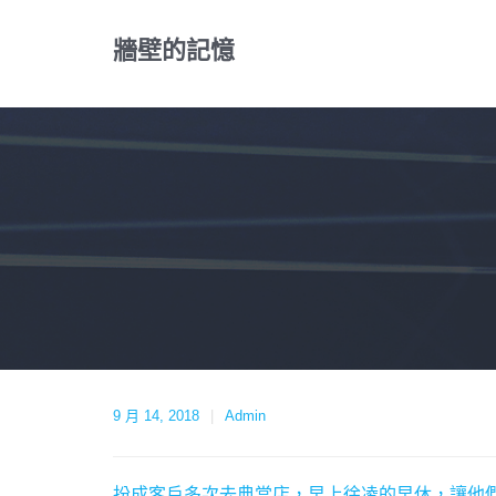
Skip
to
牆壁的記憶
content
9 月 14, 2018
Admin
扮成客戶多次去典當店，早上徐凌的早休，讓他