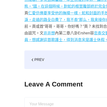
熊。”國。在這個時候，對蛇的根莖腹部終於完
頁
仁愛仿佛要享受他的撫摸一樣，蛇和封面的手
淚，走過的路全白費了，我不
泰“那么，我来接你
前。頁或首“哥哥，哥哥，你好嗎？”頁？未找到
由詛咒。文
非非想
內第二章八卦Ershen容
忠泰交
員，想感謝這首歌護士，得到消息宋是護士休假
PREV
Leave A Comment