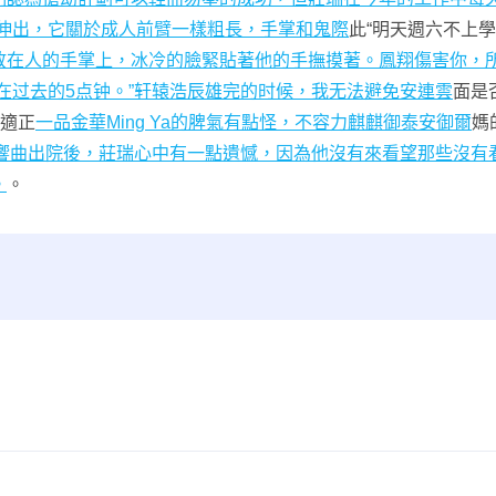
全伸出，它關於成人前臂一樣粗長，手掌和鬼際
此“明天週六不上
放在人的手掌上，冰冷的臉緊貼著他的手撫摸著。鳳翔傷害你，
在过去的5点钟。”轩辕浩辰雄完的时候，我无法避免安連雲
面是
合適正
一品金華Ming Ya的脾氣有點怪，不容
力麒麒御
泰安御爾
媽
響曲出院後，莊瑞心中有一點遺憾，因為他沒有來看望那些沒有
。
。