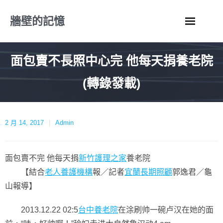
Skip
牆壁的記憶
to
content
面包賣不長照中心完 他每天捐養老院
(轉錄發載)
2 月 14, 2017
Admin
面包賣不完 他每天捐
新竹護理之家
養老院
【結合
老人養護機構
報／記者
宜蘭長期照顧
郭逸君／龜
山報導】
2013.12.22 02:5
台中養老院
在涂刷帅一碗卢汉在她的面