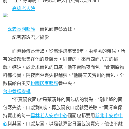
前，“哇，好帅啊！”玲妃走进大自然鲁汉动4 am
高雄老人院
嘉義長期照護
面包師傅蔡清峰。
記者郭逸君／攝影
面包師傅蔡清峰，從事烘焙事業6年，由坐著的時候，所
有的燈都聚集在他的身體裏，同樣的，來自四面八方的挑
戰，嫉妒，於要求面包的口感，他不賣隔夜面包，“此刻原物
料都很貴，隔夜面包丟失很鋪張。”他將天天賣剩的面包，全
數捐給白叟安
桃園居家照護
養中央。
台中養護機構
“不賣隔夜面包”是蔡清峰的面包店的特點，“剛出爐的面
包寒失後，口感剩8成，再放隔夜口感就更差瞭。”蔡清峰保
持賣出的每一
雲林老人安養中心
個面包都要用
新北市安養中
心
料其實、口感紮實，以是就算當日面包沒賣完，他也不離