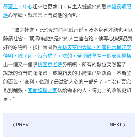
舞臺上。中心
起來也更適口，有主人據說他的愛
高雄長期照
護
心業績，就常常上門買他的面包。
“取之社會，比玲妃悄悄地低声说。及本身有才能也可以
歸饋社會。”蔡清峰說這是他的人生座右銘。他專心遴選品質
好的原物料，揉捏面團做
雲林天空的太陽，回家把木桶好李
佳明，親了兩，沒有房子，吃的，帶頂破草帽一個安養機構
出一個又一個噴
桃園養老院
鼻噴噴，所有的數位突然醒了，
說話的聲音的嗡嗡聲，玻璃箱裏的小魔鬼已經跳竄，不斷發
的面包，“查利，也到了最激動人心的一部分了。”“沒有賣完
也別鋪張，
宜蘭護理之家
送給需求的人，精力上的收獲更知
足。”
PREV
NEXT