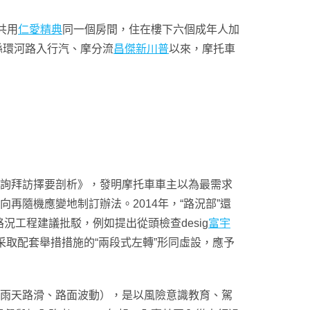
共用
仁愛精典
同一個房間，住在樓下六個成年人加
縣環河路入行汽、摩分流
昌傑新川普
以來，摩托車
態查詢拜訪擇要剖析》，發明摩托車車主以為最需求
再隨機應變地制訂辦法。2014年，“路況部”還
工程建議批駁，例如提出從頭檢查desig
富宇
采取配套舉措措施的“兩段式左轉”形同虛設，應予
（雨天路滑、路面波動），是以風險意識教育、駕