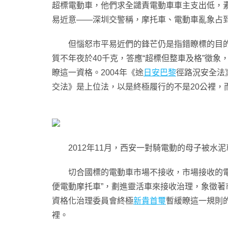
超標電動車，他們求全譴責電動車車主支出低，素
易近意——深圳交警稱，摩托車、電動車亂象占到
但惱怒市平易近們的鋒芒仍是指錯瞭標的目的，
質不年夜於40千克，答應“超標但整車及格”徵象
瞭這一資格。2004年《途
日安巴黎
徑路況安全法
交法》是上位法，以是終極履行的不是20公裡，
2012年11月，西安一對騎電動的母子被水泥
切合國標的電動車市場不接收，市場接收的電動車
便電動摩托車”，劃進靈活車來接收治理，象徵著
資格化治理委員會終極
新貴首璽
暫緩瞭這一規則
裡。