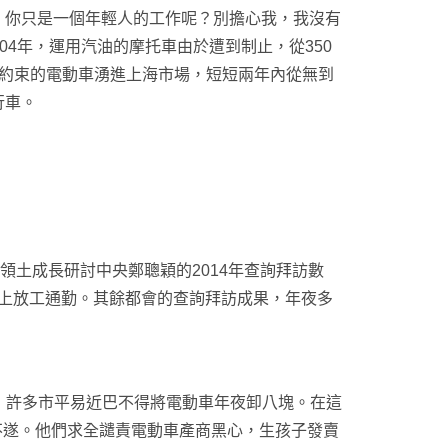
，你只是一個年輕人的工作呢？別擔心我，我沒有
004年，運用汽油的摩托車由於遭到制止，從350
何約束的電動車湧進上海市場，短短兩年內從無到
行車。
土成長研討中央鄭聰穎的2014年查詢拜訪數
瞭上放工通勤。其餘都會的查詢拜訪成果，年夜多
許多市平易近巴不得將電動車年夜卸八塊。在這
身不遂。他們求全譴責電動車產商黑心，生孩子發賣