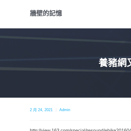
Skip
to
牆壁的記憶
content
養豬網
2 月 24, 2021
Admin
http://view.163.com/special/resou