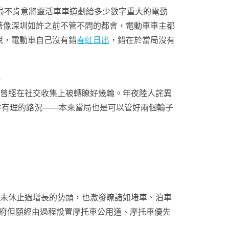
局不肯意將靈活車車道劃給多少數字重大的電動
著像深圳如許之前不管不問的都會，電動車車主都
說，電動車自己沒有錯
春虹日出
，錯在於當局沒有
。
曾經在社交收集上被轉瞭好幾輪。年夜陸人詫異
井井有理的路況——本來當局也是可以管好兩個輪子
從未休止過增長的勢頭，也激發瞭諸如堵車、泊車
灣政府但願經由過程設置摩托車公用道、摩托車優先