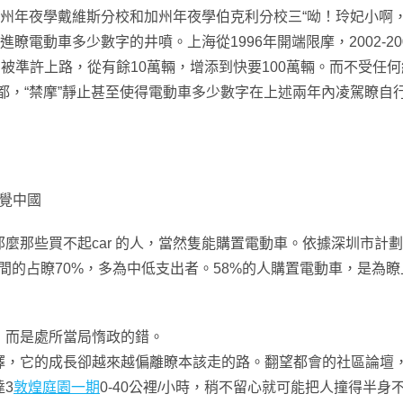
加州年夜學戴維斯分校和加州年夜學伯克利分校三“呦！玲妃小啊
瞭電動車多少數字的井噴。上海從1996年開端限摩，2002-2
仍被準許上路，從有餘10萬輛，增添到快要100萬輛。而不受任
成都，“禁摩”靜止甚至使得電動車多少數字在上述兩年內凌駕瞭自
覺中國
些買不起car 的人，當然隻能購置電動車。依據深圳市計劃領
之間的占瞭70%，多為中低支出者。58%的人購置電動車，是為
，而是處所當局惰政的錯。
它的成長卻越來越偏離瞭本該走的路。翻望都會的社區論壇，
3
敦煌庭園一期
0-40公裡/小時，稍不留心就可能把人撞得半