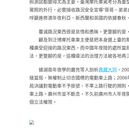
照測試都變得尤為主要。臺灣摩托車駕考分為重型
駕照的外行，必需接收路況安全宣導“哥哥，弟弟
呼籲進修澳年夜利亞、新西蘭和英國的依據春秋
覆滅路況東西很是怠惰和愚昧，更蹩腳的是，
顧及到泛博摩托車車主便是把本身選上臺的那些
種廣受迎接的路況東西。而中國年夜陸的處所當
法，更蹩腳的是，這種違法的治理方法被各地再
據湖南年夜學的嚴亮等人剖析
典藏大同
，2
級當局，無權制止切合國標的電動車上路；200
局決議對電動車不予掛號、不準上路行駛的規則
車上路。廣州市並不斷念，不久前廣州市人年夜開
個立法權限。