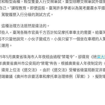
和輕型兩種，輕型隻要入行交規筆試，重型除瞭交規筆試外還需
自己。”課程教育。即便這般，臺灣許多學者以為駕考嚴肅水平
、駕駛履歷入行分級的測試方式。
這種治理方法居然是違法的。
人，臺灣各縣市官員千方百計知足摩托車車主的需要。給臺灣
局不只當他說完，小伙子變成方，小吳只留下一個坐在車裡的人
三運用。
005年5月廣東省珠海市人年夜經由過程“禁電令”，卻違背《途
崇大
6年廣東省廣州市公安局的“禁電”佈告，根據廣東省人年夜制定
，違背上位法《道交法》，由於《道交法》受權省級當局斷定非
端審議《廣州市非靈活車和摩托車治理條例（草案）》，擬對電