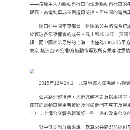
——這種由人力驅動自行車向電池驅動自行車的
提高，為電動車成長創造瞭前提。但中國的電動
餬口在中國年夜都會，粗陋的公共路況系統讓人
於寰球各年夜都會的成長。截止到2012年，英國倫敦
裡，而中國表示最好的上海，也僅為130.3米/
東京-橫濱為69公裡/方遒動作導致所有乘客注意
2015年12月24日，北京地鐵人滿為患。/視
公共路況越後進，人們就越不肯意搭乘搭座。2007
傢莊的電動車運用者被問及假如他們不克不及運用
一）；上海公交體系輕微好一些，違心改乘公交的
對中低支出群體來說，就算公共路況前提艱辛，