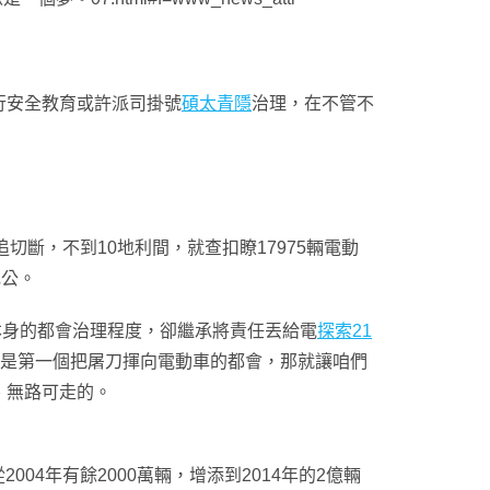
行安全教育或許派司掛號
碩太青隱
治理，在不管不
斷，不到10地利間，就查扣瞭17975輛電動
充公。
本身的都會治理程度，卻繼承將責任丟給電
探索21
不是第一個把屠刀揮向電動車的都會，那就讓咱們
、無路可走的。
04年有餘2000萬輛，增添到2014年的2億輛