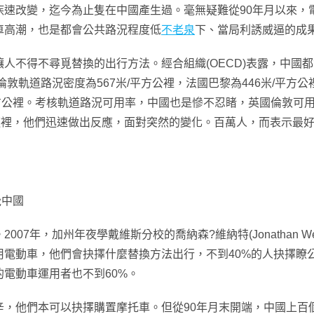
疾速改變，迄今為止隻在中國產生過。毫無疑難從90年月以來，
車高潮，也是都會公共路況程度低
不老泉
下、當局利誘威逼的成
不得不尋覓替換的出行方法。經合組織(OECD)表露，中國
軌道路況密度為567米/平方公裡，法國巴黎為446米/平方公裡，j
平方公裡。考核軌道路況可用率，中國也是慘不忍睹，英國倫敦可用
這裡，他們迅速做出反應，面對突然的變化。百萬人，而表示最好的
覺中國
年，加州年夜學戴維斯分校的喬納森?維納特(Jonathan We
電動車，他們會抉擇什麼替換方法出行，不到40%的人抉擇瞭公交
電動車運用者也不到60%。
他們本可以抉擇購置摩托車。但從90年月末開端，中國上百