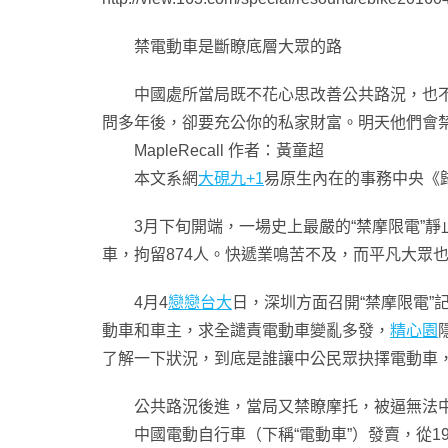
禁電動車是斷瞭底層大眾的路
中國處所當局既不花心思改善公共路況，也不
問多年後，卻要充公你的私家財富。明天他們會
MapleRecall 作者：黃童超
本文系網
大硯九+1
易原生內在的事務中央《
3月下旬開端，一場史上最嚴的“禁摩限電”靜止
車，拘留874人。快遞業鳴苦不及，而平凡大眾
4月4
戀戀台大
日，深圳方面召開“禁摩限電
動車和車主，求全譴責電動車變亂多發，
精心園
了解一下狀況，到底是誰讓中公民眾抉擇電動車
公共路況後進，當局又禁瞭摩托，被逼無法中
中國電動自行車（下稱“電動車”）發賣，從1998