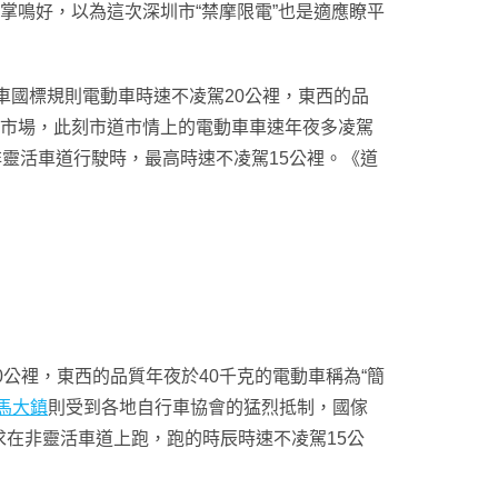
掌鳴好，以為這次深圳市“禁摩限電”也是適應瞭平
國標規則電動車時速不凌駕20公裡，東西的品
進於市場，此刻市道市情上的電動車車速年夜多凌駕
非靈活車道行駛時，最高時速不凌駕15公裡。《道
公裡，東西的品質年夜於40千克的電動車稱為“簡
馬大鎮
則受到各地自行車協會的猛烈抵制，國傢
在非靈活車道上跑，跑的時辰時速不凌駕15公