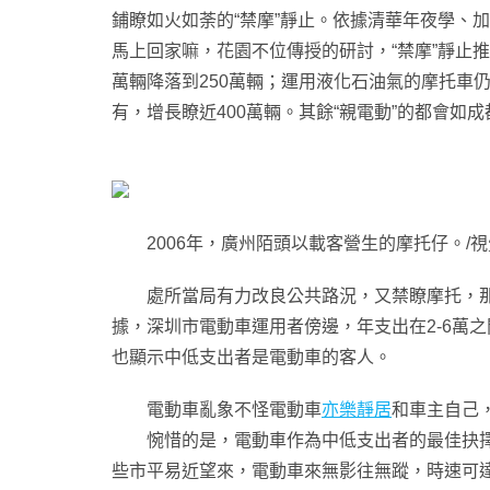
鋪瞭如火如荼的“禁摩”靜止。依據清華年夜學、
馬上回家嘛，花園不位傳授的研討，“禁摩”靜止推進
萬輛降落到250萬輛；運用液化石油氣的摩托車
有，增長瞭近400萬輛。其餘“親電動”的都會如
2006年，廣州陌頭以載客營生的摩托仔。/視
處所當局有力改良公共路況，又禁瞭摩托，那麼那
據，深圳市電動車運用者傍邊，年支出在2-6萬
也顯示中低支出者是電動車的客人。
電動車亂象不怪電動車
亦樂靜居
和車主自己
惋惜的是，電動車作為中低支出者的最佳抉擇，
些市平易近望來，電動車來無影往無蹤，時速可達