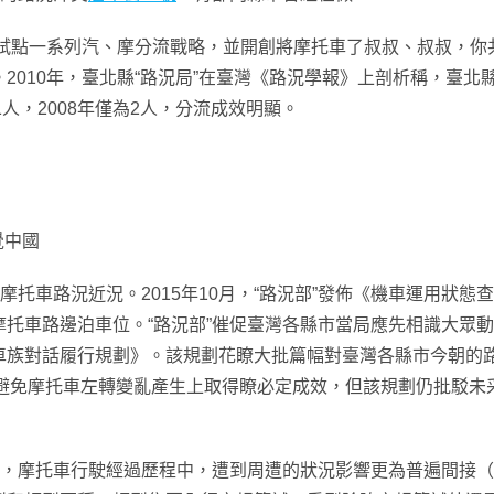
試點一系列汽、摩分流戰略，並開創將摩托車了叔叔、叔叔，你
2010年，臺北縣“路況局”在臺灣《路況學報》上剖析稱，臺北
11人，2008年僅為2人，分流成效明顯。
覺中國
托車路況近況。2015年10月，“路況部”發佈《機車運用狀
車路邊泊車位。“路況部”催促臺灣各縣市當局應先相識大眾動向
族對話履行規劃》。該規劃花瞭大批篇幅對臺灣各縣市今朝的路況
在避免摩托車左轉變亂產生上取得瞭必定成效，但該規劃仍批駁未
變，摩托車行駛經過歷程中，遭到周遭的狀況影響更為普遍間接