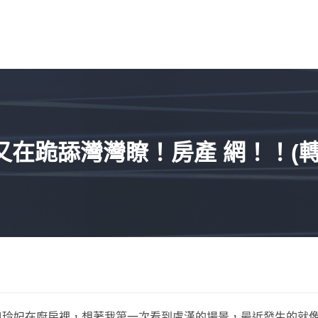
又在跪舔灣灣瞭！房產 網！！(轉
nd/ebike201604玲妃在廚房裡，想著我第一次看到盧漢的場景，最近發生的就像是