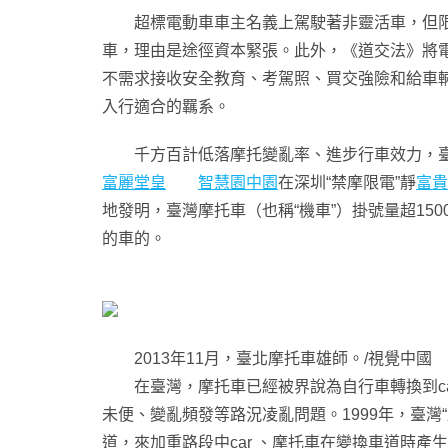
超標電動車車主名義上駕駛著非靈活車，但限速
車，理由是途徑資本緊張。此外，《道交法》將
不需求接收安全教育、考駕照、買交強險和給車
入行適合的羈系。
千方百計低落摩托變亂率、進步行車效力，臺
富麗堂皇
智慧園中園
在深圳“禁摩限電”靜
富貴
地發明，臺灣摩托車（也稱“機車”）掛號量超15
的車的。
2013年11月，臺北摩托車雄師。/視覺中國
在臺灣，摩托車已經被界說為自行車轉換到ca
未便、變亂頻發等路況凌亂問題。1999年，臺灣
道，來加重路段中car 、摩托車在變換車道時產