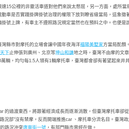
15公裡的非靈活車道對他們來說太憋屈，另一方面，處所當
電動車是否實踐掛牌掛號治理的權限下放到瞭省級當局，這象徵
輛掛號上牌，有車主不遵照路況規定當然也在預料之中。也便是
灣縣市對摩托的立場會讓中國年夜海洋
福陽美墅家
方當局酡顏
天下
止伸張到廣州、北京等
坤山和謙
地之時，臺灣不由摩的文章
00萬輛，均勻每1.5人領有1輛摩托車，臺灣都會卻有著望起來
r 的過渡東西，將跟著經濟成長而逐漸消散，但臺灣摩托車卻
“路況部”沒有禁摩，反而開端推進car 、摩托車分流名目。臺
生的路況沖突
唐寧街一號
，有部門縣市曾經在做。