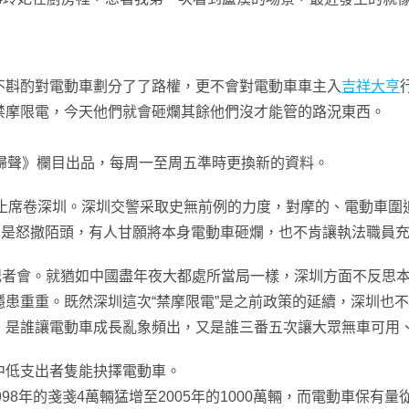
斟酌對電動車劃分了了路權，更不會對電動車車主入
吉祥大亨
禁摩限電，今天他們就會砸爛其餘他們沒才能管的路況東西。
歸聲》欄目出品，每周一至周五準時更換新的資料。
席卷深圳。深圳交警采取史無前例的力度，對摩的、電動車圍追切
也是怒撒陌頭，有人甘願將本身電動車砸爛，也不肯讓執法職員
”記者會。就猶如中國盡年夜大都處所當局一樣，深圳方面不反思
隱患重重。既然深圳這次“禁摩限電”是之前政策的延續，深圳也
，是誰讓電動車成長亂象頻出，又是誰三番五次讓大眾無車可用
低支出者隻能抉擇電動車。
年的戔戔4萬輛猛增至2005年的1000萬輛，而電動車保有量從20