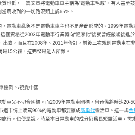
質也低，一篇文章將電動車車主稱為“電動車毛賊”。有人甚至鼓
當局收到的一切路況類上訴65%。
電動車亂象不是電動車車主也不是產商形成的。1999年電動車
，這個資格從2002年電動車行業轉向“輕摩化”後就曾經嚴峻後
》出臺，而且在2008年、2011年修訂，前後三次規則電動車在
而是15公裡，這完整是能人所難。
車撞倒。/視覺中國
又不切合國標。而2009年電動車國標，曾預備將時速20-50
市道市情上凌駕90%的電動車都要釀成
新巢代
靈活車。這一規
金
的施行。也便是說，時至本日電動車的成分仍舊長短靈活車，需求