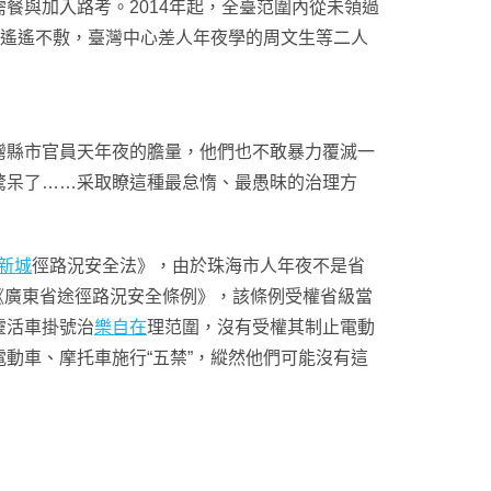
餐與加入路考。2014年起，全臺范圍內從未領過
還遙遙不敷，臺灣中心差人年夜學的周文生等二人
縣市官員天年夜的膽量，他們也不敢暴力覆滅一
驚呆了……采取瞭這種最怠惰、最愚昧的治理方
新城
徑路況安全法》，由於珠海市人年夜不是省
的《廣東省途徑路況安全條例》，該條例受權省級當
靈活車掛號治
樂自在
理范圍，沒有受權其制止電動
動車、摩托車施行“五禁”，縱然他們可能沒有這