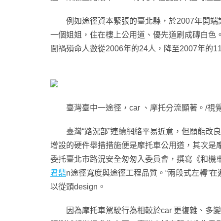
例如途徑資本緊張的臺北縣，於2007年開端
一個姐姐，住在樓上公用道、優先道刷成磚白色。
闖禍殞命人數從2006年的24人，降至2007年的
臺灣臺中一途徑，car 、摩托分流顯著。/視
臺灣“路況部”連續網絡平易近意，但願能改良摩
增設的硬件舉措措施便是摩托車公用道，其次是摩托
委托臺北市路況安全匆匆入委員會，撰寫《和機車
君鼎
n途徑寬度與途徑工程品質。“兩段式左轉”
以從頭design。
因為摩托車駕駛行為相較於car 更復雜、多