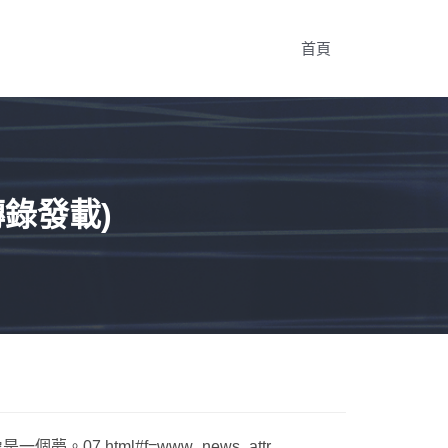
首頁
錄發載)
一個夢。07.html#f=www_news_attr