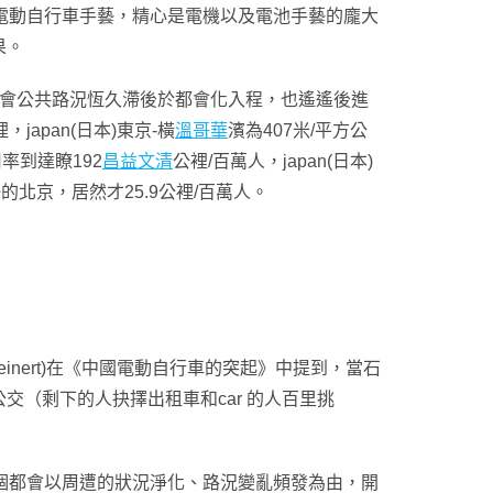
電動自行車手藝，精心是電機以及電池手藝的龐大
果。
都會公共路況恆久滯後於都會化入程，也遙遙後進
apan(日本)東京-橫
溫哥華
濱為407米/平方公
率到達瞭192
昌益文清
公裡/百萬人，japan(日本)
北京，居然才25.9公裡/百萬人。
inert)在《中國電動自行車的突起》中提到，當石
（剩下的人抉擇出租車和car 的人百里挑
個都會以周遭的狀況淨化、路況變亂頻發為由，開