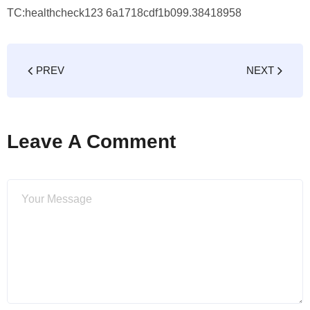
TC:healthcheck123 6a1718cdf1b099.38418958
PREV
NEXT
Leave A Comment