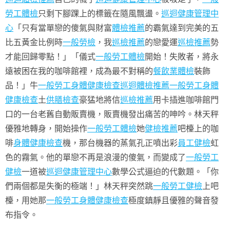
勞工體檢
只剩下腳踝上的標籤在隨風飄盪。
巡迴健康管理中
心
「只有當單戀的傻氣與財富
體檢推薦
的霸氣達到完美的五
比五黃金比例時
一般勞檢
，我
巡檢推薦
的戀愛運
巡檢推薦
勢
才能回歸零點！」「儀式
一般勞工體檢
開始！失敗者，將永
遠被困在我的咖啡館裡，成為最不對稱的
餐飲業體檢
裝飾
品！」牛
一般勞工身體健康檢查
巡迴體檢推薦
一般勞工身體
健康檢查
土
供膳檢查
豪猛地將信
巡檢推薦
用卡插進咖啡館門
口的一台老舊自動販賣機，販賣機發出痛苦的呻吟。林天秤
優雅地轉身，開始操作
一般勞工體檢
她
健檢推薦
吧檯上的咖
啡
身體健康檢查
機，那台機器的蒸氣孔正噴出彩
員工健檢
虹
色的霧氣。他的單戀不再是浪漫的傻氣，而變成了
一般勞工
健檢
一道被
巡迴健康管理中心
數學公式逼迫的代數題。「你
們兩個都是失衡的極端！」林天秤突然跳
一般勞工健檢
上吧
檯，用她那
一般勞工身體健康檢查
極度鎮靜且優雅的聲音發
布指令。