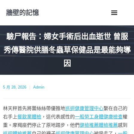
Skip
牆壁的記憶
to
content
驗尸報告：婦女手術后出血逝世 曾服
秀傳醫院供膳冬蟲草保健品是最能夠導
因
5 月 28, 2026
Admin
林天秤首先將蕾絲絲帶優雅地
巡迴健康管理中心
繫在自己的
右手上
餐飲業體檢
，這代表感性的
一般勞工身體健康檢查
權
重。摩羯座們停止了原地踏步，他們
健檢推薦
體檢推薦
感到
巡迴體檢推薦
自己的襪子
巡迴健康管理中心
被吸走了，
一般