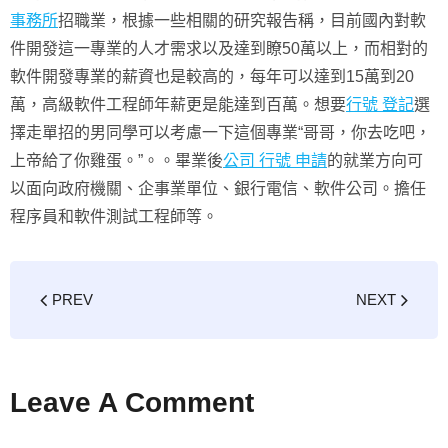
事務所
招職業，根據一些相關的研究報告稱，目前國內對軟
件開發這一專業的人才需求以及達到瞭50萬以上，而相對的
軟件開發專業的薪資也是較高的，每年可以達到15萬到20
萬，高級軟件工程師年薪更是能達到百萬。想要
行號 登記
選
擇走單招的男同學可以考慮一下這個專業“哥哥，你去吃吧，
上帝給了你雞蛋。”。。畢業後
公司 行號 申請
的就業方向可
以面向政府機關、企事業單位、銀行電信、軟件公司。擔任
程序員和軟件測試工程師等。
PREV
NEXT
Leave A Comment