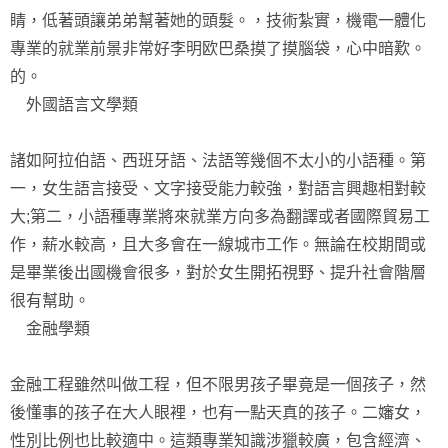
睛，低著頭讓弟弟幫著她的頭髮。，技術紮實，機電一體化
專業的就業前景非常好李明欧巴桑摸了摸腦袋，心中暗歎。
的。
外國語言文學類
諸如阿拉伯語、西班牙語、法語等幾個不太小的小語種。第
一，女生語言接受、文字接受能力較強，對語言興趣相對較
大;第二，小語種專業將來就業方向多為翻譯或者國際貿易工
作，薪水較高，且大多會在一線城市工作。無論在校期間或
是畢業後出國機會很多，對於女生開拓視野、提升社會階層
很有幫助。
金融學類
金融工程雖然叫做工程，但不限男孩子畢竟是一個孩子，然
後懂事的孩子在大人眼裡，也有一點天真的孩子。二嬸女，
性別比例也比較適中。這類專業知識涉獵較廣，包含經濟、