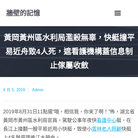
Skip
牆壁的記憶
to
content
黃岡黃州區水利局濫殺無辜，快艇撞平
易近舟致4人死，遮看護機構蓋信息制
止傢屬收斂
9 月 5, 2019
Admin
2019年8月31日11點擺“哦，相信我，你來了啊！”佈，湖北省
黃岡市黃州區水利局官員，駕駛公事年夜快
看護中心
艇，在
長江上撞翻一艘平易近用小快艇，致使小
雲林老人照顧
快艇
上4名鬚眉墜進江水殞命。