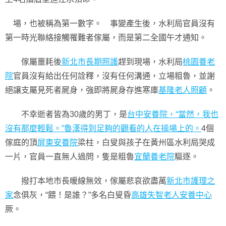
場，也被稱為第一數字。 事變產生後，水利局官員沒有
第一時光聯絡接觸罹難者傢屬，而是第二全國午才通知。
傢屬噩耗後
新北市長期照護
趕到現場，水利局
桃園養老
院
官員沒有給出任何詮釋，沒有任何溝通，立場粗魯，並謝
絕讓支屬見死者屍身，強即將屍身存進寒庫
基隆老人照顧
。
不幸逝者皆為30歲的男丁，是
台中安養院，“當然，我也
沒有那麼輕鬆。”魯漢得到足夠的觀看的人在操場上的。
4個
傢庭的頂
屏東安養院
梁柱，白叟與孩子在黃州區水利局哭成
一片，官員一直無人過問，隻是粗魯
宜蘭養老院
驅逐。
撥打本地市長暖線無效，傢屬悲哀欲盡萬
新北市護理之
家
念俱灰，“餵！是誰？”多名白叟昏
高雄失智老人安養中心
厥。