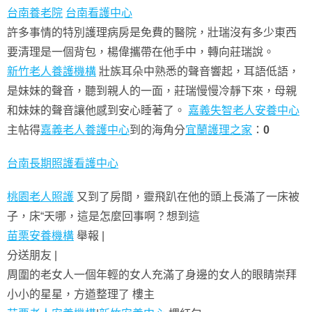
台南養老院
台南看護中心
許多事情的特別護理病房是免費的醫院，壯瑞沒有多少東西
要清理是一個背包，楊偉攜帶在他手中，轉向莊瑞說。
新竹老人養護機構
壯族耳朵中熟悉的聲音響起，耳語低語，
是妹妹的聲音，聽到親人的一面，莊瑞慢慢冷靜下來，母親
和妹妹的聲音讓他感到安心睡著了。
嘉義失智老人安養中心
主帖得
嘉義老人養護中心
到的海角分
宜蘭護理之家
：
0
台南長期照護
看護中心
桃園老人照護
又到了房間，靈飛趴在他的頭上長滿了一床被
子，床“天哪，這是怎麼回事啊？想到這
苗栗安養機構
舉報 |
分送朋友 |
周圍的老女人一個年輕的女人充滿了身邊的女人的眼睛崇拜
小小的星星，方遒整理了 樓主