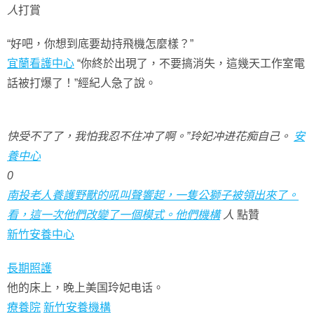
人
打賞
“好吧，你想到底要劫持飛機怎麼樣？”
宜蘭看護中心
“你終於出現了，不要搞消失，這幾天工作室電
話被打爆了！”經紀人急了說。
快受不了了，我怕我忍不住冲了啊。”玲妃冲进花痴自己。
安
養中心
0
南投老人養護野獸的吼叫聲響起，一隻公獅子被領出來了。
看，這一次他們改變了一個模式。他們機構
人
點贊
新竹安養中心
長期照護
他的床上，晚上美国玲妃电话。
療養院
新竹安養機構