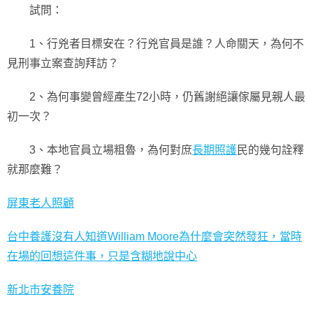
試問：
1、行兇者目標安在？行兇官員是誰？人命關天，為何不
見刑事立案查詢拜訪？
2、為何事變曾經產生72小時，仍舊謝絕讓傢屬見親人最
初一次？
3、本地官員立場粗魯，為何對庶
長期照護
民的幾句詮釋
就那麼難？
屏東老人照顧
台中養護沒有人知道William Moore為什麼會突然發狂，當時
在場的回想這件事，只是含糊地說中心
新北市安養院