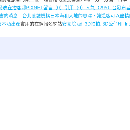
在痞客邦PIXNET留言（0）引用（0）人氣（295）台發布者：2
的書的消息：
台北養護機構日本海和大地的恩澤，讓遊客可以盡情
日本酒出產
實用的在線報名網站
安養院 ad, 3D拍拍, 3D公仔印,