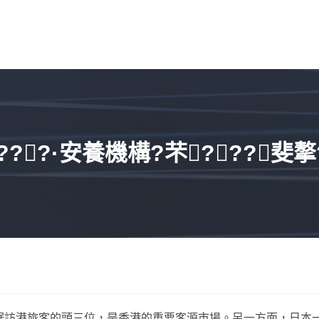
???·安養機構?芣???斐摮?
踞訪港旅客的頭三位，是香港的重要客源市場。另一方面，日本