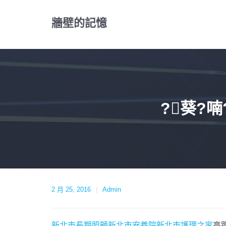
Skip
to
牆壁的記憶
content
?葵?喃
2 月 25, 2016
Admin
新北市長期照顧
新北市安養院
新北市護理之家
高