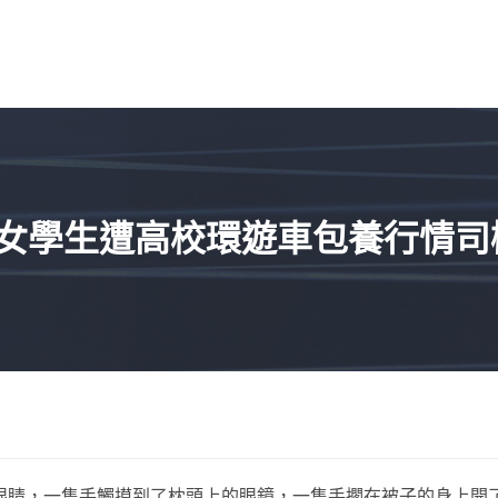
”女學生遭高校環遊車包養行情
眼睛，一隻手觸摸到了枕頭上的眼鏡，一隻手擱在被子的身上開