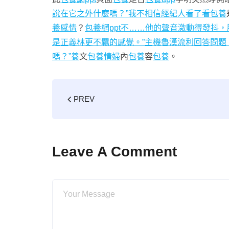
說在它之外什麼嗎？”我不相信經紀人看了看
包養
養感情
？
包養網ppt不……他的聲音激動得發抖
是正義林更不羈的感覺。”主機魯漢流利回答問題。
嗎？”養
文
包養情婦
內
包養
容
包養
。
PREV
Leave A Comment