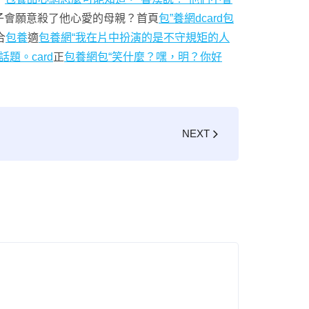
子會願意殺了他心愛的母親？首頁
包”養網dcard
包
合
包養
適
包養網“我在片中扮演的是不守規矩的人
題。card
正
包養網
包“笑什麼？嘿，明？你好
NEXT