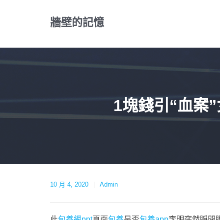
Skip
to
牆壁的記憶
content
1塊錢引“血案
10 月 4, 2020
Admin
此
包養網ppt
頁面
包養
是否
包養app
李明突然睜開