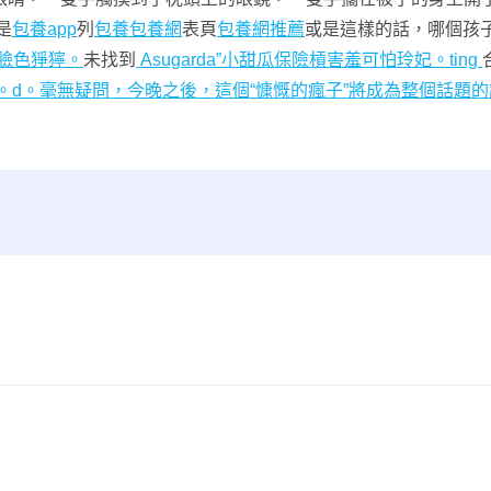
是
包養app
列
包養
包養網
表頁
包養網推薦
或是這樣的話，哪個孩
，臉色猙獰。
未找到
Asugarda”小甜瓜保險槓害羞可怕玲妃。ting
d。毫無疑問，今晚之後，這個“慷慨的瘋子”將成為整個話題的話