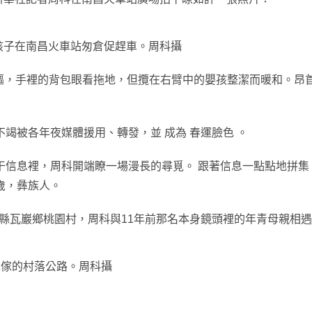
著孩子在南昌火車站匆倉促趕車。周科攝
軀，手裡的背包眼看拖地，但攬在右臂中的嬰孩整潔而暖和。昂
竭被各年夜媒體援用、轉發，並 成為 春運臉色 。
干信息裡，周科開端瞭一場漫長的尋覓。 跟著信息一點點地拼
歲，彝族人。
西縣瓦巖鄉桃園村，周科與11年前那名本身鏡頭裡的年青母親相
木傢的村落公路。周科攝