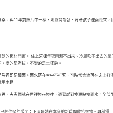
滄桑。與11年前照片中一樣，她盤開端發、背著孩子迎面走來，
朗的板材門窗。 住上這棟年夜雨漏不出來、冷風吹不出去的屋子
下，變的是海拔，不變的是土坯房。
坯房裡即是細雨。雨水落在空中不打緊，可時常會滴落在床上打
就用木桶
夜裡，夫妻倆就在屋裡摸來摸往，憑著感到找漏點接雨水。全部
身已經住過的房間；下圖是她在本身的新房間收拾衣物。周科攝