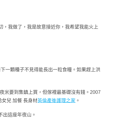
切，我做了，我是故意接近你，我希望我能火上
播下一顆種子不見得能長出一粒食糧。如果趕上洪
米要到集鎮上買，但傢裡最基礎沒有錢。2007
女兒 加餐 長身材
英倫產後護理之家
。
不出這座年夜山。