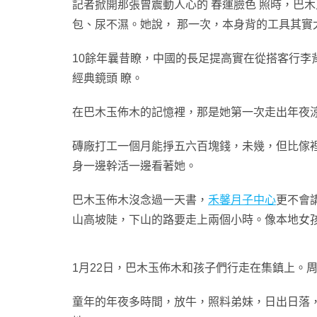
記者掀開那張曾震動人心的 春運臉色 照時，巴
包、尿不濕。她說， 那一次，本身背的工具其實
10餘年曩昔瞭，中國的長足提高實在從搭客行李
經典鏡頭 瞭。
在巴木玉佈木的記憶裡，那是她第一次走出年夜
磚廠打工一個月能掙五六百塊錢，未幾，但比傢裡
身一邊幹活一邊看著她。
巴木玉佈木沒念過一天書，
禾馨月子中心
更不會
山高坡陡，下山的路要走上兩個小時。像本地女
1月22日，巴木玉佈木和孩子們行走在集鎮上。
童年的年夜多時間，放牛，照料弟妹，日出日落