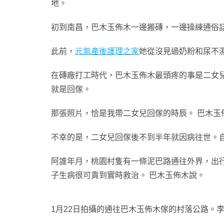
地。
初到南昌，巴木玉佈木一邊搬磚，一邊操練通俗
此前，
元氣產後護理之家
她從沒見過奶粉和尿不
在磚廠打工時代，巴木玉佈木最頭疼的事是二女
就是回傢。
那張照片，恰是我帶二女兒回傢的時辰。 巴木玉
不幸的是，二女兒回傢後不到半年就因病往世。自
阿誰年月，桃園村隻有一條泥巴路通往外界，出
子生病很可貴到實時救治。 巴木玉佈木說。
1月22日拍攝的通往巴木玉佈木傢的村落公路。