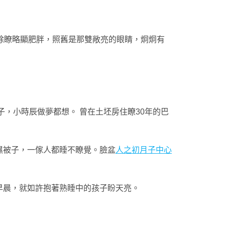
除瞭略顯肥胖，照舊是那雙敞亮的眼睛，炯炯有
，小時辰做夢都想。 曾在土坯房住瞭30年的巴
濕被子，一傢人都睡不瞭覺。臉盆
人之初月子中心
早晨，就如許抱著熟睡中的孩子盼天亮。