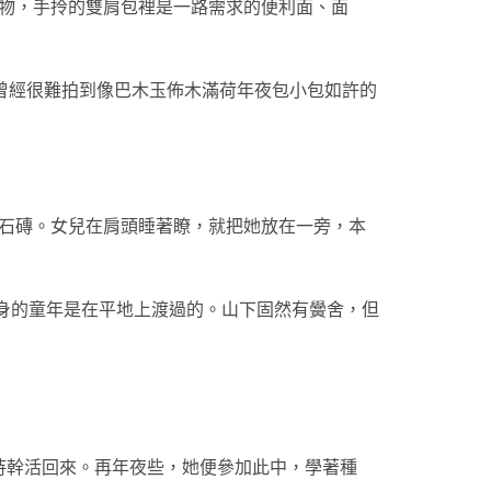
衣物，手拎的雙肩包裡是一路需求的便利面、面
曾經很難拍到像巴木玉佈木滿荷年夜包小包如許的
運石磚。女兒在肩頭睡著瞭，就把她放在一旁，本
身的童年是在平地上渡過的。山下固然有黌舍，但
恃幹活回來。再年夜些，她便參加此中，學著種