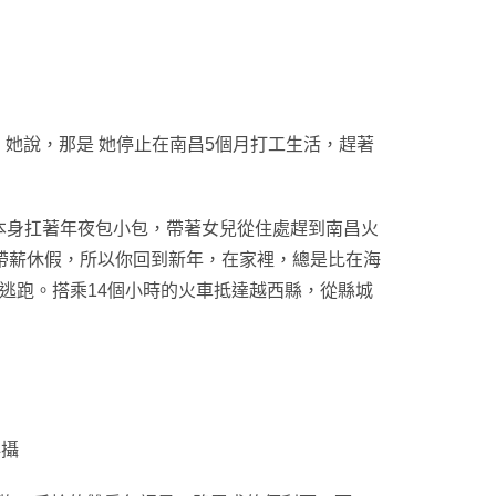
。她說，那是 她停止在南昌5個月打工生活，趕著
本身扛著年夜包小包，帶著女兒從住處趕到南昌火
的帶薪休假，所以你回到新年，在家裡，總是比在海
逃跑。搭乘14個小時的火車抵達越西縣，從縣城
科攝