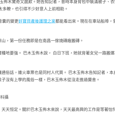
木玉佈木驚奇又感歎。她告知記者，昔時本身背包中裝滿被子、
太多瞭，也引得不少好意人上前相助。
背囊的變更
好寶貝產後護理之家
都能看出來。現在在車站船埠，
涼山，第一份任務即是在南昌一傢燒磚廠搬磚。
種地要強。 巴木玉佈木說， 白日下班，她就背著女兒一路搬
講通俗話，連火車票也是同村人代買。 巴木玉佈木告知記者，本
孩子沒有上學的風俗一樣，巴木玉佈木從沒走進過黌舍。
周科攝
，天天恒定。關於巴木玉佈木來說，天天最高興的工作是等著怙