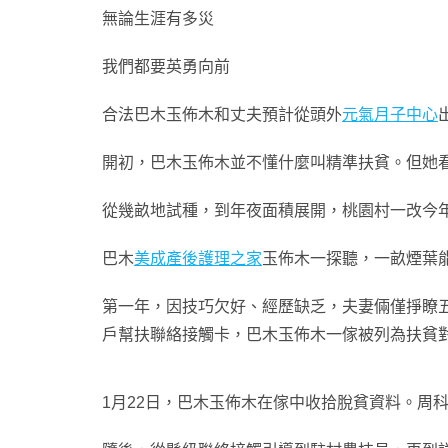
無論生涯有多災
我們都要英勇向前
合法巴木玉佈木和丈夫預計從頭外
元氣月子中心
開初，巴木玉佈木並不懂什麼叫精準扶貧。但她看
從幾畝地試種，到年夜面積展開，桃園村一改今
巴木
美成產後護理之家
玉佈木一探聽，一畝煙葉
第一年，因技巧欠好、經歷缺乏，夫妻倆僅掙瞭
戶幫扶聯絡接觸卡，巴木玉佈木一傢被列為扶貧
1月22日，巴木玉佈木在傢中收拾脫貧資料。周