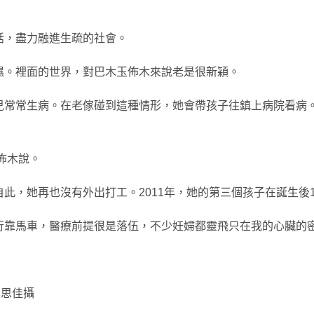
話，盡力融進生疏的社會。
濕。裡面的世界，對巴木玉佈木來說老是很新穎。
兒常常生病。在老傢碰到這種情形，她會帶孩子往鎮上病院看病
佈木說。
此，她再也沒有外出打工。2011年，她的第三個孩子在誕生後
行靠馬車，醫療前提很是落伍，不少妊婦都靈飛只在我的心臟的
李思佳攝