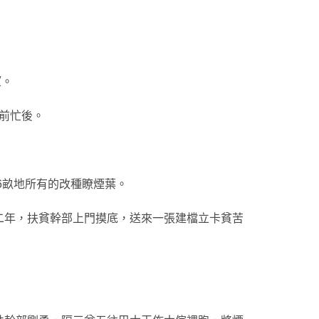
望。
前忙後。
6畝地所有的改種瞭煙葉。
二年，扶貧幹部上門摸底，送來一張建檔立卡貧苦