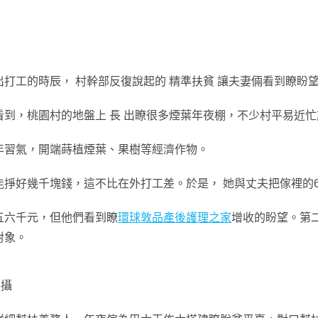
出打工的時辰， 村幹部反復說起的 精準扶貧 讓夫妻倆看到瞭盼
到，桃園村的地盤上 長 出瞭很多煙葉年夜棚，不少村平易近忙
年習氣，開端蒔植煙葉、果樹等經濟作物。
能掙好幾千塊錢，這不比在外打工差。於是， 她與丈夫把傢裡的
五六千元，但他們看到瞭
環球敦品產後護理之家
增收的盼望。第
對象。
科攝