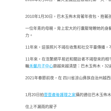
2010年1月30日，巴木玉佈木背著年夜包、抱
一位年青的母親，背上宏大的行囊壓彎瞭她的身
力。
11年來，這張照片不竭在收集和社交平臺傳播，不
11年來，在浩繁網平易近和關註者不竭發來的相
輪
禾馨月子中心
廓越來越清楚：巴木玉佈木，32
2021年春節前夜，在 四川省涼山彝族自治州越
1月20日拍
壹壹產後護理之家
攝的通往巴木玉佈
住上不漏雨的屋子