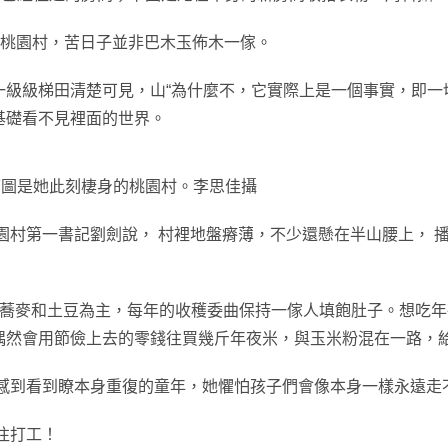
一的桃園村，苦日子並非巴木玉佈木一傢。
一級級梯田清楚可見，山“為什麼不，它實際上是一個事實，即一
基礎看不見裡面的世界。
下圖是她此刻棲身的桃園村。李思佳攝
園村第一書記劉劍說， 村裡地盤瘠薄，不少還懸在半山腰上， 
蕎麥和土豆為主，每年的收穫委曲保持一傢人填飽肚子。想吃年夜
偶然會用節儉上去的零錢往買幾斤年夜米，與玉米粉混在一路，給
木感到看到瞭本身重復的童年，她懼怕孩子們會像本身一樣永遠走
往打工！