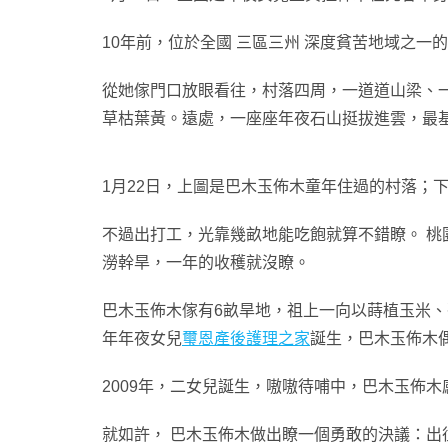
10年前，位於全國 三區三州 深度貧苦地域之
從她傢門口放眼看往，村落四周，一道道山梁、
草枯葉黃。遠處，一座座年夜石山挺拔進雲，最
1月22日，上圖是巴木玉佈木童年住過的村落；
不過出打工，光靠幾畝地能吃飽就算不錯瞭。 桃
澇幹旱，一年的收穫就沒瞭。
巴木玉佈木傢有6畝旱地，祖上一向以蒔植玉米、
年年夜女兒
璽恩產後護理之家
誕生，巴木玉佈木
2009年，二女兒誕生，嗷嗷待哺中，巴木玉佈
就如許， 巴木玉佈木做出瞭一個勇敢的決議：出