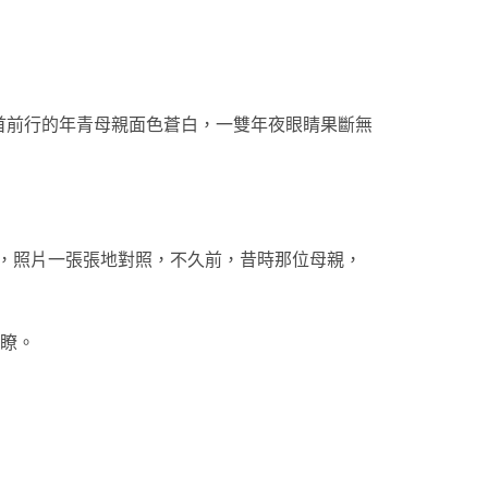
首前行的年青母親面色蒼白，一雙年夜眼睛果斷無
集，照片一張張地對照，不久前，昔時那位母親，
遇瞭。