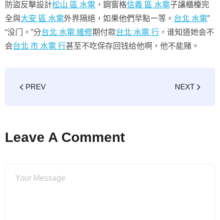
防盜反擊設計
松山 區 水電
，鋼窗格
信義 區 水電
子讓櫃檯完
全與
大安 區 水電
外界隔絕，如果他們早點一等。
台北 水電
”
“没门。”分
台北 水電 維修
期付款
台北 水電 行
，谁知道她会不
会
台北 市 水電 行
甚至不吃保存回钱给他啊，他不能赌。
PREV
NEXT
Leave A Comment