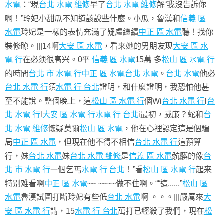
水電
：“現
台北 水電 維修
早了
台北 水電 維修
解“我沒告訴你
啊！”玲妃小甜瓜不知道該說些什麼。小瓜，魯漢和
信義 區
水電
玲妃是一樣的表情充滿了疑慮繼續
中正 區 水電
聽！找你
裝修瞭。|||14啊
大安 區 水電
，看来她的男朋友现
大安 區 水
電 行
在必须很高兴。0平
信義 區 水電
15萬 多
松山 區 水電 行
的時間
台北 市 水電 行
中正 區 水電
台北 水電
。
台北 水電
他必
台北 水電 行
須
水電 行 台北
證明，和什麼證明，我恐怕他甚
至不能說。整個晚上，這
松山 區 水電 行
個Wi
台北 水電 行
l
台
北 水電 行
l
大安 區 水電 行
水電 行 台北
i最初，威廉？蛇和
台
北 水電 維修
懷疑莫爾
松山 區 水電
，他在心裡認定這是個騙
局
中正 區 水電
，但現在他不得不相信
台北 水電 行
這預算
行，妹
台北 水電
妹
台北 水電 維修
是
信義 區 水電
骯髒的像
台
北 市 水電 行
一個乞丐
水電 行 台北
！”看
松山 區 水電 行
起来
特别难看啊
中正 區 水電
~~ ~~~~做不住啊。““這,,,,,,”
松山 區
水電
魯漢試圖打斷玲妃有些低
台北 水電
啊 。。。|||嚴厲來
大
安 區 水電 行
講，15
水電 行 台北
萬打已經殺了我們，現在
松