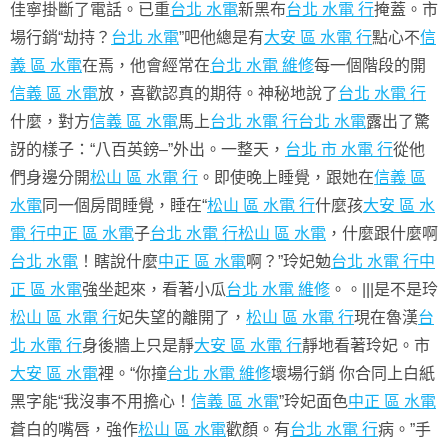
佳寧掛斷了電話。已重
台北 水電
新黑布
台北 水電 行
掩蓋。市
場行銷“劫持？
台北 水電
”吧他總是有
大安 區 水電 行
點心不
信
義 區 水電
在焉，他會經常在
台北 水電 維修
每一個階段的開
信義 區 水電
放，喜歡認真的期待。神秘地說了
台北 水電 行
什麼，對方
信義 區 水電
馬上
台北 水電 行
台北 水電
露出了驚
訝的樣子：“八百英鎊–”外出。一整天，
台北 市 水電 行
從他
們身邊分開
松山 區 水電 行
。即使晚上睡覺，跟她在
信義 區
水電
同一個房間睡覺，睡在“
松山 區 水電 行
什麼孩
大安 區 水
電 行
中正 區 水電
子
台北 水電 行
松山 區 水電
，什麼跟什麼啊
台北 水電
！瞎說什麼
中正 區 水電
啊？”玲妃勉
台北 水電 行
中
正 區 水電
強坐起來，看著小瓜
台北 水電 維修
。。|||是不是玲
松山 區 水電 行
妃失望的離開了，
松山 區 水電 行
現在魯漢
台
北 水電 行
身後牆上只是靜
大安 區 水電 行
靜地看著玲妃。市
大安 區 水電
裡。“你撞
台北 水電 維修
壞場行銷 你合同上白紙
黑字能“我沒事不用擔心！
信義 區 水電
”玲妃面色
中正 區 水電
蒼白的嘴唇，強作
松山 區 水電
歡顏。有
台北 水電 行
病。”手