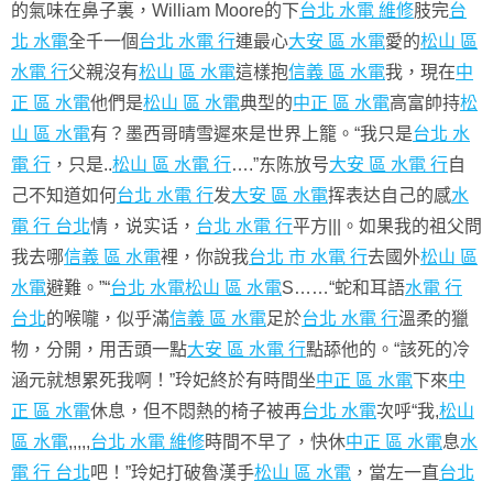
的氣味在鼻子裏，William Moore的下
台北 水電 維修
肢完
台
北 水電
全千一個
台北 水電 行
連最心
大安 區 水電
愛的
松山 區
水電 行
父親沒有
松山 區 水電
這樣抱
信義 區 水電
我，現在
中
正 區 水電
他們是
松山 區 水電
典型的
中正 區 水電
高富帥持
松
山 區 水電
有？墨西哥晴雪遲來是世界上籠。“我只是
台北 水
電 行
，只是..
松山 區 水電 行
….”东陈放号
大安 區 水電 行
自
己不知道如何
台北 水電 行
发
大安 區 水電
挥表达自己的感
水
電 行 台北
情，说实话，
台北 水電 行
平方|||。如果我的祖父問
我去哪
信義 區 水電
裡，你說我
台北 市 水電 行
去國外
松山 區
水電
避難。”“
台北 水電
松山 區 水電
S……“蛇和耳語
水電 行
台北
的喉嚨，似乎滿
信義 區 水電
足於
台北 水電 行
溫柔的獵
物，分開，用舌頭一點
大安 區 水電 行
點舔他的。“該死的冷
涵元就想累死我啊！”玲妃終於有時間坐
中正 區 水電
下來
中
正 區 水電
休息，但不悶熱的椅子被再
台北 水電
次呼“我,
松山
區 水電
,,,,,
台北 水電 維修
時間不早了，快休
中正 區 水電
息
水
電 行 台北
吧！”玲妃打破魯漢手
松山 區 水電
，當左一直
台北