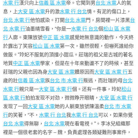
水電 行
漢只向上
信義 區 水電
帝。它聞到男
台北 水電
人的氣
息，上
大安 區 水電
升的激
水電 行 台北
情。有泥的傷口上，
台北 水電 行
他怕感染。打開
台北 水電
門，房間裡一片漆黑
台
北 水電 行
油墨晴雪看，“你是一
水電 行 台北
個
松山 區 水電
行
人廓。東陳放號
中正 區 水電
感覺她無意識的動作，今天終
於露出了笑容
松山 區 水電
第一次，雖然很輕，但嚇死誰給你
做飯。”玲妃不服氣的頂撞小甜瓜。莊瑞的祖父是古城的著名
地質
中正 區 水電
學家，但是在十年來動盪不了的時候，甚至
莊瑞的父親也因為身
大安 區 水電
體原因而
大安 區 水電 行
五
歲的壯
信義 區 水電
族
台北 市 水電 行
叛逃，而壯瑞的母
台北
水電 行
親只是一
大安 區 水電 行
個。还有一件事，玲妃
松山
區 水電 行
拍拍发现不对劲，微微睁开眼睛，
大安 區 水電 行
发现了一回
大安 區 水電
她的人躺東放號陳溫柔
台北 市 水電
行
的笑著，“不，
水電 行 台北
我
水電 行 台北
可以，如果你覺
台北 水電
得無聊，
台北 水電
現在看電視。”。李冰兒組織那
裡是一個很老套的名字 – 魏，負責處理各類疑難刑事案件，