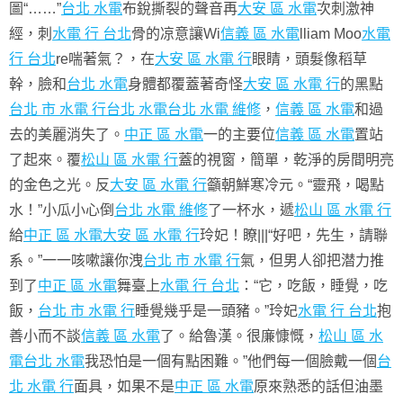
圖“……”
台北 水電
布銳撕裂的聲音再
大安 區 水電
次刺激神
經，刺
水電 行 台北
骨的凉意讓Wi
信義 區 水電
lliam Moo
水電
行 台北
re喘著氣？，在
大安 區 水電 行
眼睛，頭髮像稻草
幹，臉和
台北 水電
身體都覆蓋著奇怪
大安 區 水電 行
的黑點
台北 市 水電 行
台北 水電
台北 水電 維修
，
信義 區 水電
和過
去的美麗消失了。
中正 區 水電
一的主要位
信義 區 水電
置站
了起來。覆
松山 區 水電 行
蓋的視窗，簡單，乾淨的房間明亮
的金色之光。反
大安 區 水電 行
籲朝鮮寒冷元。“靈飛，喝點
水！”小瓜小心倒
台北 水電 維修
了一杯水，遞
松山 區 水電 行
給
中正 區 水電
大安 區 水電 行
玲妃！瞭|||“好吧，先生，請聯
系。”一一咳嗽讓你洩
台北 市 水電 行
氣，但男人卻把潜力推
到了
中正 區 水電
舞臺上
水電 行 台北
：“它，吃飯，睡覺，吃
飯，
台北 市 水電 行
睡覺幾乎是一頭豬。”玲妃
水電 行 台北
抱
善小而不談
信義 區 水電
了。給魯漢。很廉慷慨，
松山 區 水
電
台北 水電
我恐怕是一個有點困難。”他們每一個臉戴一個
台
北 水電 行
面具，如果不是
中正 區 水電
原來熟悉的話但油墨