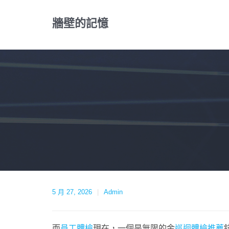
Skip
to
牆壁的記憶
content
5 月 27, 2026
Admin
而
員工體檢
現在，一個是無限的金
巡迴體檢推薦