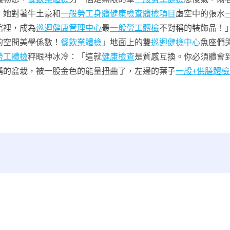
」她對著牛土豪和
一般勞工身體健康檢查
體檢項目
虛空中的張水
館裡，成為
巡迴健康管理中心
最
一般勞工體檢
不對稱的裝飾品！
的空間美學係數！
餐飲業體檢
」地面上的雙
巡迴健檢中心
魚座們
勞工體檢
秤眼神冰冷：「這就
健康檢查
是質感互換。你必須體會
稱的盆栽，被一股金色的能量扭曲了，左邊的葉子
一般+供膳體檢