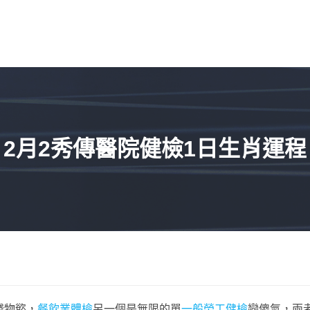
2月2秀傳醫院健檢1日生肖運程
錢物慾，
餐飲業體檢
另一個是無限的單
一般勞工健檢
戀傻氣，兩