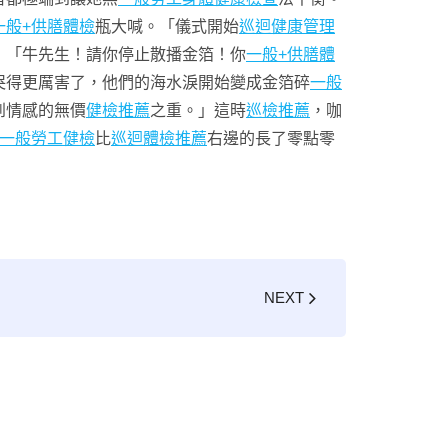
一般+供膳體檢
瓶大喊。「儀式開始
巡迴健康管理
」「牛先生！請你停止散播金箔！你
一般+供膳體
哭得更厲害了，他們的海水淚開始變成金箔碎
一般
到情感的無價
健檢推薦
之重。」這時
巡檢推薦
，咖
一般勞工健檢
比
巡迴體檢推薦
右邊的長了零點零
NEXT