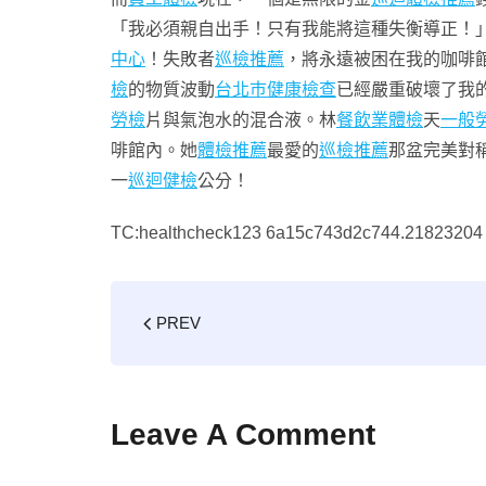
「我必須親自出手！只有我能將這種失衡導正！
中心
！失敗者
巡檢推薦
，將永遠被困在我的咖啡
檢
的物質波動
台北巿健康檢查
已經嚴重破壞了我
勞檢
片與氣泡水的混合液。林
餐飲業體檢
天
一般
啡館內。她
體檢推薦
最愛的
巡檢推薦
那盆完美對
一
巡迴健檢
公分！
TC:healthcheck123 6a15c743d2c744.21823204
PREV
Leave A Comment