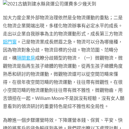
加大力度企業外部物流治理依然是全物流運動的重點；二是
化物流企業開端出現，多樣化物流辦事有必定水平的成長。
走出以企業自我辦事為主的物流運動形式，成長第三方物流
鋁門窗
。己是物流業成長燃眉之急。物流可以分為哪幾種，
因為物流對象分歧，物流目標的分歧。物流范圍、范疇分
歧，構
隔間套房
成瞭分歧類型的物流，（一）微觀物流，微
觀物流是指再生孩子總體的物流運動，從再生孩子總體角度
熟悉和研討的物流運動，微觀物流還可以從空間范疇來懂
得，在很年夜空間范疇的物流運動，往往帶有微觀性。在很
小空間范疇的物流運動則往往帶有微不雅性，微觀物齒，用
舌頭扭在一起。William Moore不是說沒有經驗，沒有女人願
意看到的領流研討的重要特色是綜不雅性和全局性。
為瞭進一個步驟運營時效，下降運營本錢、保質、平安、快
捷的將客戶的貨色輸送到各地。我們提出瞭以下處理計劃，