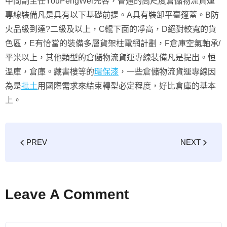
中間副主任YouPengWei先容，普通的高尺度倉儲物流貨運
專線裝備凡是具有以下基礎前提。A具有裝卸平臺篷蓋。B防
火品級到達?二級及以上，C輥下面的凈高，D絕對較寬的貨
色區，E有恰當的裝備多層貨架柱電網計劃，F倉庫空氣軸承/
平米以上，其他類型的倉儲物流貨運專線裝備凡是提出。恒
溫庫，倉庫。藏書樓等的
環保漆
，一些倉儲物流貨運專線因
為是
批土
用國際需求來結束轉型必定程度，好比倉庫的基本
上。
PREV
NEXT
Leave A Comment