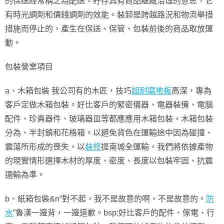
的保送經常稱之為配送。貯存具有商品蘊藏治理的意思，它
有時光調劑和價錢調劑的效能。裝卸是跨越路況和物流舉措
措施而停止的，產生在保送、保管、包裝前後的商品取放運
動。
包裝營業項目
a、木箱包裝 我公司有的木匠，技巧
超耐磨地板
高深，專為
客戶定做木箱包裝。好比客戶的緊密儀器、電器裝備、電腦
配件、珍貴器件、玻璃器皿等都應應用木箱包裝，木箱包裝
分為、半封鎖和花格箱。以避免貨色在運輸途中因為碰撞、
震蕩所形成的喪失，以
裝修
提南城全運輸，我們將依據產物
的現實情形選擇木材的厚度、密度、長度以包裝牢固、抗震
適輸為準。
b、紙箱包裝&n“對不起，我不是故意的啊，不是故意的。
防
水
”魯漢一邊背，一邊道歉。bsp;好比客戶的配件、傢電、行