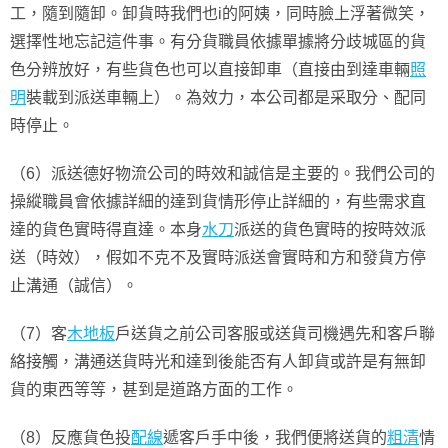
工，隨到隨卸。卸貨時我們也i的阿姨，同時臉上浮著微笑，
選擇性地忘記這件事。有分貨職員依據單據將分歧城區的貨
色分辨放好，有些貨色也可以直接卸車（直接由到達車輛
照
明
裝載到派送車輛上）。為效力，本公司都是采取分、配同
時停止。
（6）派送德好物流公司的時效和誠信是主要的。我們公司的
操縱職員會依據詳細的達到貨情形停止詳細的，有些需求直
達的貨色實時得直達。本身
水刀
派送的貨色實時的按時效派
送（時效），假如不克不及實時派送會實時和方和發貨方停
止溝通（誠信）。
（7）客
木地板
戶送貨之前公司客服或送貨司機遇先和客戶聯
絡接觸，溝通送貨時光和達到後能否有人卸貨或許是有無卸
貨的東西等等，甚到是道路方面的工作。
（8）反應貨色投
配線
遞客戶手中後，我們便將送貨的
粗清
情