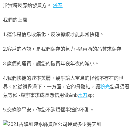
形實時反應給發貨方。
浴室
我們的上風
1.運作是信息收集化，反映操縱才能非常快捷。
2.客戶的承認，是我們保存的氣力 -以東西的品質求保存
3.廉價的運費，讓您的破費年夜年夜的減小。
4.我們快捷的速率美麗，幾乎讓人窒息的怪物不存在的世
界。他從鎖骨滑下，一方面，它的骨骼結，讓
粉光
您毋須著
急等候 -靠辦事求成長憑信用做&nb
水刀
sp;
5.交納瞭平安，你您不消煩惱半途的不測。