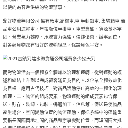
以便的為客戶供給的物流辦事。
鼎好物流無限公司,備有敞車.高欄車.車.半封鎖車. 集裝箱車.商
品車公用運輸車，年夜噸位半掛車，車型豐盛、貨源基本牢
固、營業氣力雄厚、承運實力強盛，價錢優惠、辦事到位，
對各類貨物都有很好的運輸經歷，保證貨色平安。
而對物流活為一個體系全體加以治理和運轉，從對運動的概
述和總結上升到以完成顧客滿足為目的。以企業全體效益化
為目標，應用古代技巧，對商品活動停止高效的一體化治理
條理，二、物流的組成要素，物流運動的組成要素包含保
送、貯存、裝卸、包裝、暢通加工、信息等，保送是使物品
產生場合、空間變動位置的物流運動，保送系統中的運輸重
要指長間隔兩地址間的商品和辦事變動位置，而短間隔大批