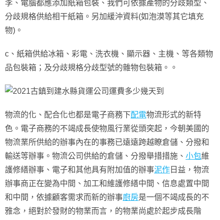
李、電腦都應添加紙箱包裝、我們可依據產物的分歧類型、
分歧規格供給相干紙箱。另加緩沖資料(如泡漠等其它填充
物)。
c、紙箱供給冰箱、彩電、洗衣機、顯示器、主機、等各類物
品包裝箱；及分歧規格分歧型號的雜物包裝箱。。
物流的化、配合化也都是電子商務下
配電
物流形式的新特
色。電子商務的不竭成長使物風行業從頭突起，今朝美國的
物流業所供給的辦事內在的事務已遠遠跨越瞭倉儲、分撥和
輸送等辦事。物流公司供給的倉儲、分撥舉措措施、
小包
維
護修繕辦事、電子和其他具有附加值的辦事
泥作
日益，物流
辦事商正在變為中間、加工和維護修繕中間、信息處置中間
和中間，依據顧客需求而新的辦事
廚房
是一個不竭成長的不
雅念，絕對於發財的物業而言，的物業尚處於起步成長階