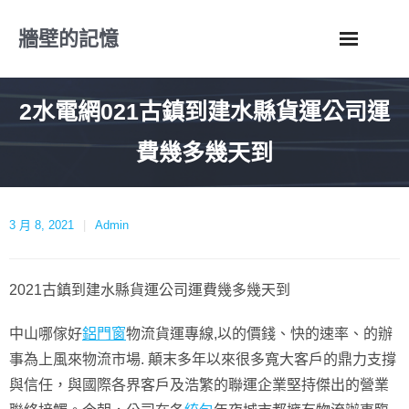
Skip
牆壁的記憶
to
content
2水電網021古鎮到建水縣貨運公司運
費幾多幾天到
3 月 8, 2021
Admin
2021古鎮到建水縣貨運公司運費幾多幾天到
中山哪傢好
鋁門窗
物流貨運專線,以的價錢、快的速率、的辦
事為上風來物流市場. 顛末多年以來很多寬大客戶的鼎力支撐
與信任，與國際各界客戶及浩繁的聯運企業堅持傑出的營業