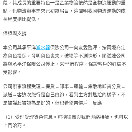
段，其成長的重要特色一是企業物流依然是全物流運動的重
點，化物流辦事需求己初露眉目，這闡明我國物流運動的成
長程度還比擬低。
保證與支撐
本公司與承平洋
濾水器
保險公司一向友愛臨澤，按兩邊商定
為貨色投保，發明貨色喪失，破壞等不測情形，順遂達公司
將與承平洋保險公司停止，采***過程序，保證客戶的好處不
受影響。
公司辦事流程受理→提貨→卸車→運輸→集散地卸貨分貨→
派送→客這次旅行是自己白跑，看到主方對尷尬的樣子，不
是被謀殺被認為是好的，但也希望票價戶→反應
（1）受理受理貨色信息。可德律風與我們聯絡接觸，也可以
上門洽商。