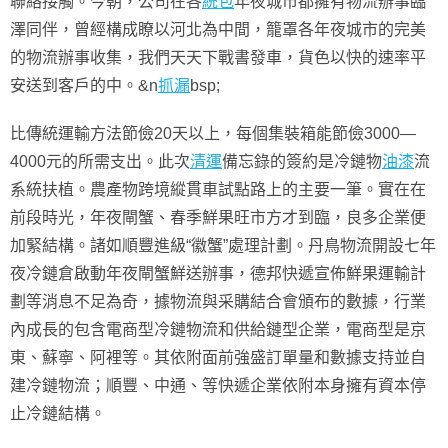
聯絡接觸。今朝，公司在各
統包
年夜城市都擁有物流辦事臨
澤同伴，曾經構成瞭以河北為中間，籠罩各年夜城市的完美
的物流辦事收集，我們天天下戰書發車，貨色以快的速率平
安送到客戶的中。&n
抓漏
bsp;
比傳統運輸方法節儉20天以上，每個集裝箱能節儉3000—
4000元的所需支出。此次
清運
備忘錄的簽約是冷鏈物
油漆
流
系統扶植。農產物跨境縱貫車試點路上的主要一筆。實在在
前段時光，年夜閘蟹、春季鮮果旺市方才到臨，良多企業便
加緊結構。諸如順豐進級“徽蟹”處理計劃。丹鳥物流開設七年
夜冷鏈倉啟動年夜閘蟹鮮送辦事，德邦快遞宣佈鮮果運輸計
劃等消息不足為奇，據物流與采購結合會頒布的數據，行業
內成長的包含電商型冷鏈物流和供給鏈型企業，電商型是京
東、蘇寧、阿裡等。其依附面前強盛訂單量和數據支持並自
建冷鏈物流；順豐、中通、等快遞企業依附本身擁有資本停
止冷鏈結構。