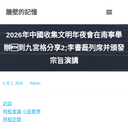
Skip
牆壁的記憶
to
content
2026年中國收集文明年夜會在南寧舉
辦到九宮格分享2;李書磊列席并頒發
宗旨演講
6 月 2, 2026
Admin
訪談
時租會議
小班教學
時租空間