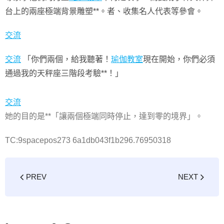
台上的兩座極端背景雕塑**。者、收集名人代表等參會。
交流
交流
「你們兩個，給我聽著！
瑜伽教室
現在開始，你們必須
通過我的天秤座三階段考驗**！」
交流
她的目的是**「讓兩個極端同時停止，達到零的境界」。
TC:9spacepos273 6a1db043f1b296.76950318
PREV
NEXT