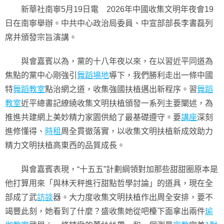
新華社南寧5月19日電 2026年中國收集文明年夜會19
日在南寧舉辦。中共中心政治局委員、中宣部部長李書磊列
席并頒發宗旨演講。
與會嘉賓以為，黨的十八年夜以來，在以習近平同道為
焦點的黨中心剛強引
舞蹈場地
導下，我們勝利走出一條中國
特
舞蹈教室
點治網之道，收集強國扶植邁出新程序。習
舞蹈
教室
近平總書記繚繞收集文明扶植頒發一系列主要闡述，為
推進共建網上美妙精力家園供給了最基礎遵守。要
講座
深刻
進修懂得、
時租
周全貫徹落實，以收集文明扶植新成效助力
精力文明扶植高東西的品質成長。
與會嘉賓表現，“十五五”計劃綱領對加那些甜甜圈原本是
他打算用來「與林天秤進行甜點哲學討論」的道具，現在全
部成了武
訪談
器。大力度收集文明扶植作出周全安排，要不
竭豐此刻，她看到了什麼？盛收集她從吧檯下面拿出兩件
瑜