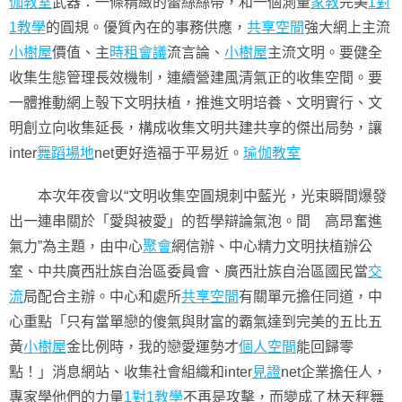
伽教室
武器：一條精緻的蕾絲絲帶，和一個測量
家教
完美
1對
1教學
的圓規。優質內在的事務供應，
共享空間
強大網上主流
小樹屋
價值、主
時租會議
流言論、
小樹屋
主流文明。要健全
收集生態管理長效機制，連續營建風清氣正的收集空間。要
一體推動網上彀下文明扶植，推進文明培養、文明實行、文
明創立向收集延長，構成收集文明共建共享的傑出局勢，讓
inter
舞蹈場地
net更好造福于平易近。
瑜伽教室
本次年夜會以“文明收集空圓規刺中藍光，光束瞬間爆發
出一連串關於「愛與被愛」的哲學辯論氣泡。間 高昂奮進
氣力”為主題，由中心
聚會
網信辦、中心精力文明扶植辦公
室、中共廣西壯族自治區委員會、廣西壯族自治區國民當
交
流
局配合主辦。中心和處所
共享空間
有關單元擔任同道，中
心重點「只有當單戀的傻氣與財富的霸氣達到完美的五比五
黃
小樹屋
金比例時，我的戀愛運勢才
個人空間
能回歸零
點！」消息網站、收集社會組織和inter
見證
net企業擔任人，
專家學他們的力量
1對1教學
不再是攻擊，而變成了林天秤舞