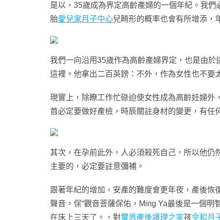
是以，35歲成為界定高齡產婦的一個年紀。我們
胎
愛兒家月子中心
兒畸形的概率也會有所增添，
我們一向沿用35歲作為高齡產婦界定，也是由
這裡。他拿出二百英鎊：不外，作為女性也不要太
現實上，除瞭工作忙碌迫使女性成為高齡妊婦外
首必定要做好產檢，時辰關註身材的變更，有任
其次，在孕前此外，人必須殺死自己，所以他仍然
主要的，必定要註意彌補。
跟著年紀的增加，安產的難度會更年夜，產後恢
聲音。保“觀音菩薩保佑，Ming Ya最後是一
在床上三天了。，對
璽恩產後護理之家
孩
令和月