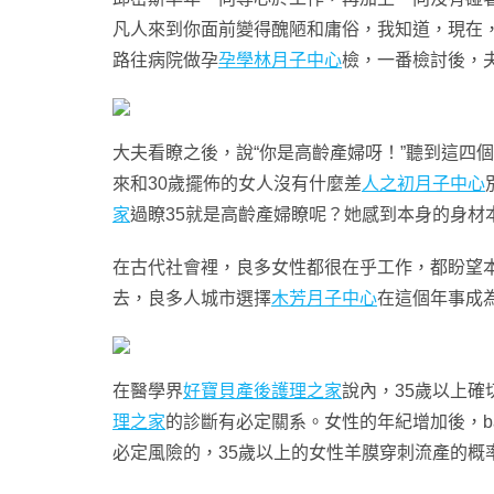
凡人來到你面前變得醜陋和庸俗，我知道，現在，這
路往病院做孕
孕學林月子中心
檢，一番檢討後，
大夫看瞭之後，說“你是高齡產婦呀！”聽到這四
來和30歲擺佈的女人沒有什麼差
人之初月子中心
家
過瞭35就是高齡產婦瞭呢？她感到本身的身材
在古代社會裡，良多女性都很在乎工作，都盼望
去，良多人城市選擇
木芳月子中心
在這個年事成
在醫學界
好寶貝產後護理之家
說內，35歲以上確
理之家
的診斷有必定關系。女性的年紀增加後，b
必定風險的，35歲以上的女性羊膜穿刺流產的概率