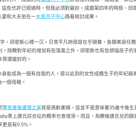
些也許已經過時，但我必須對最好。成婚第四年的時辰，邱密斯35
夫妻和大夫坐在一
木恩月子中心
路看檢討成果。
個字，邱密斯心裡一沉。日常平凡她很是在乎頤養，各類美容任務
別。除瞭對年紀的增加有些落寞之外，邱密斯也有些煩惱孩子的
本質還蠻好的。
本身能成為一個有自我的人。是以此刻的女性成婚生子的年紀越來
為一個母親。
切
璽恩產後護理之家
就是高齡產婦，這並不是意味著35歲今後
aby患上唐氏綜合征的概率也會增添。而且，為瞭做唐氏兒的
更是有0.5%。