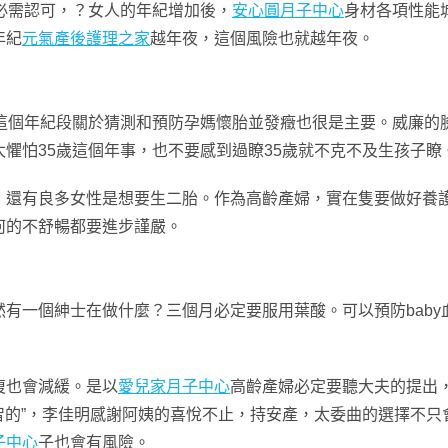
必需認可，？女人的年紀增加後，
安心圓月子中心
身材各項性能
年紀
元氣產後護理之家
越年夜，這個風險也就越年夜。
於這個年紀段關於猜測和預防孕媽懷胎並發癥也很是主要。威廉的
懼怕35歲這個年事，也不要感到過瞭35歲就不克不及生孩子瞭
，還有良多女性是想要生二胎。作為高齡產婦，實在隻要做好養
何的不舒暢都要進步謹嚴。
有一個紳士在做什麼？三個月必定要服用葉酸。可以預防baby
復也會減緩。是以
愛兒家月子中心
高齡產婦必定要聽大夫的提出
個明智的”，李佳明感謝阿姨的喜悅不止，持安產，太委曲的選擇不
子中心
子也會有風險。