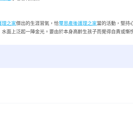
護理之家
傑出的生涯習氣，恰
璽恩產後護理之家
當的活動，堅持心
，水面上泛起一陣金光。要由於本身高齡生孩子而覺得自責或慚