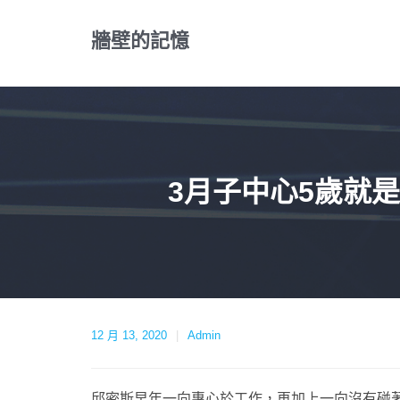
Skip
to
牆壁的記憶
content
3月子中心5歲就
12 月 13, 2020
Admin
邱密斯早年一向專心於工作，再加上一向沒有碰