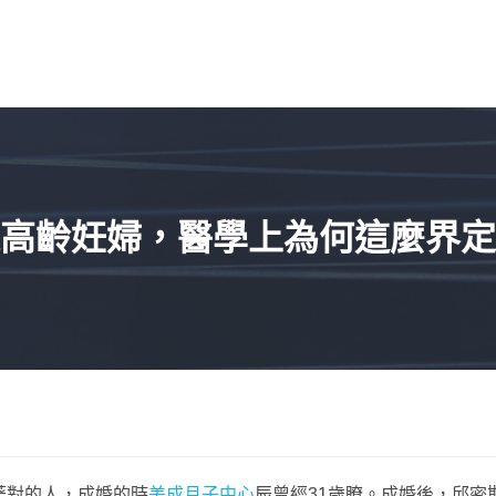
是高齡妊婦，醫學上為何這麼界定
著對的人，成婚的時
美成月子中心
辰曾經31歲瞭。成婚後，邱