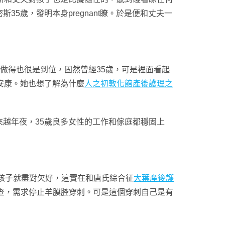
歲，發明本身pregnant瞭。於是便和丈夫一
做得也很是到位，固然曾經35歲，可是裡面看起
安康。她也想了解為什麼
人之初敦化館產後護理之
越年夜，35歲良多女性的工作和傢庭都穩固上
生孩子就盡對欠好，這實在和唐氏綜合征
大葉產後護
篩查，需求停止羊膜腔穿刺。可是這個穿刺自己是有