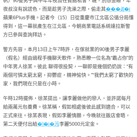
帆）90後男子與中年年夜叔在賓館私會，親，別想歪瞭，年
夜叔沒有說謊色，而是趁男子洗澡之際，偷走其
���ߥ]�i
蘋果6Plus手機。記者今（15）日從重慶市江北區公循分局懂
得到，這一幕就產生在江北區，今朝商業電話系統達拉斯警
方已參與查詢拜訪。
警方先容，本月13日上午7時許，在傢就業的90後男子李麗
（假名）經由過程手機聊天軟件，熟悉瞭一位名為“霸占你”的
中年男人徐某。彼此 聊得很投契，一聊即是幾個奶奶說：“有
兩個可憐太窮太窮，抑鬱症，精神愉快。”“我們太窮了歡快的
家，我們現在只是在小時。
午時12時擺佈，徐某提出，讓李麗做他的戀人，並許諾每月
給兩萬元包養費。徐某稱，假如相處後彼此感到適合，可以
正式來往。徐某表現，假如李麗情願，今晚就往飯店會晤，
第二天便付出給
�]�i�污
李麗5000元定金。