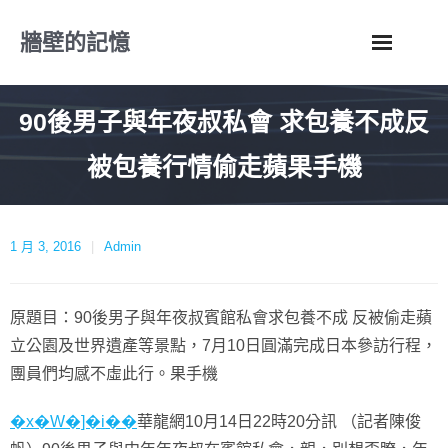
Skip
牆壁的記憶
to
content
90後男子與年夜叔私會 求包養不成反
被包養行情偷走蘋果手機
1 月 3, 2016
Admin
原題目：90後男子與年夜叔賓館私會求包養不成 反被偷走蘋
立公園及世界遺產等景點，7月10日圓滿完成日本參訪行程，
團員們均感不虛此行。果手機
�x�W�]�i��
華龍網10月14日22時20分訊 （記者陳俊