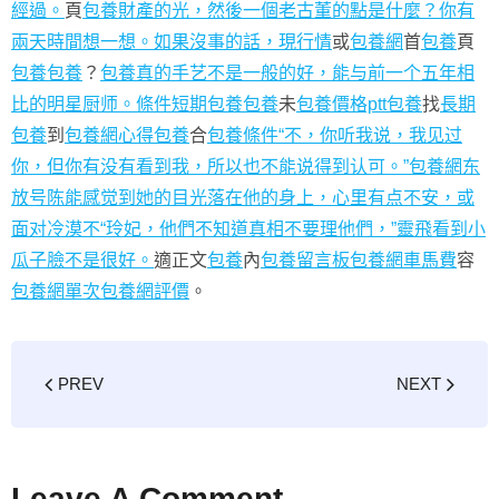
經過。
頁
包養財產的光，然後一個老古董的點是什麼？你有
兩天時間想一想。如果沒事的話，現行情
或
包養網
首
包養
頁
包養
包養
？
包養真的手艺不是一般的好，能与前一个五年相
比的明星厨师。條件
短期包養
包養
未
包養價格ptt
包養
找
長期
包養
到
包養網心得
包養
合
包養條件
“不，你听我说，我见过
你，但你有没有看到我，所以也不能说得到认可。”包養網东
放号陈能感觉到她的目光落在他的身上，心里有点不安，或
面对冷漠不“玲妃，他們不知道真相不要理他們，”靈飛看到小
瓜子臉不是很好。
適正文
包養
內
包養留言板
包養網車馬費
容
包養網單次
包養網評價
。
PREV
NEXT
Leave A Comment