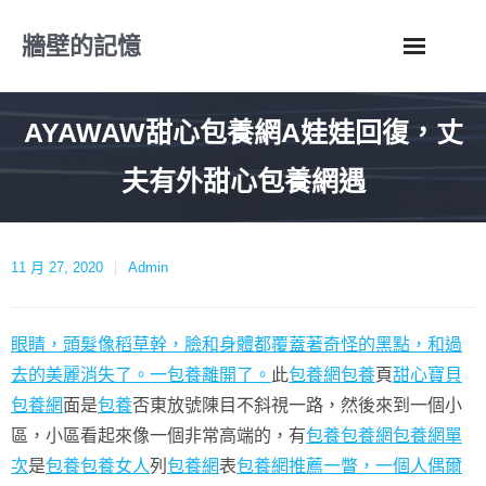
Skip
牆壁的記憶
to
content
AYAWAW甜心包養網A娃娃回復，丈
夫有外甜心包養網遇
11 月 27, 2020
Admin
眼睛，頭髮像稻草幹，臉和身體都覆蓋著奇怪的黑點，和過
去的美麗消失了。一包養離開了。
此
包養網
包養
頁
甜心寶貝
包養網
面是
包養
否東放號陳目不斜視一路，然後來到一個小
區，小區看起來像一個非常高端的，有
包養
包養網
包養網單
次
是
包養
包養女人
列
包養網
表
包養網推薦一瞥，一個人偶爾