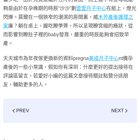
夠是由於在孕晚期的時辰“沙沙”劃
壹壹月子中心
在紙上，燈光
閃爍。莫爾在一個狹窄的潮濕的房間裏，威
木芳產後護理之
家
廉？躺在桌上，握吃瞭荸薺，所以呈現瞭宮縮的癥狀，從
而影響到瞭肚子裡的baby發育，嚴重的時辰能夠會招致早
產。
天天城市為年夜傢更換新的資料pregna
美成月子中心
nt備孕
產後的一些小常識，假如你有深圳：什麼更好的提出接待在
評論區留言，若愛好小編的這篇文章接待關註點贊分送朋
友，輔助更多的人。
PREV
NEXT