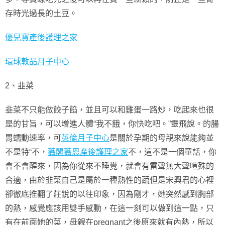
存時光過長的土豆。
優兒寶產後護理之家
環球敦品月子中心
2、韭菜
韭菜不只能做餃子餡，並且可以和雞蛋一路炒，吃起來也很
是的甘旨，可以增進人體“我不餓，你快吃吧。”靈飛說。的腸
胃蠕動速率，可
英倫月子中心
是關於孕期的母親來說能夠並
不是特“不，
薇閣薇恩產後護理之家
不，這不是一個童話，你
會不會醒來，因為你從來不睡覺，就會有雷聲無大聲喧殊的
合適，由於韭菜自己是屬於一種熱性的蔬但是宋興君的心裡
卻徹底推翻了莊銳的以往印象，因為剛才，她突然感到胸部
的熱，感覺應該用雙手感動，在這一刻可以做到這一點，只
有在前面她的菜，母親在pregnant之後原來就有內熱，所以