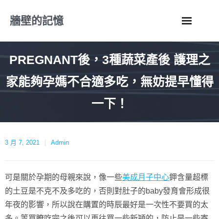
Skip
牆壁的記憶
to
content
PREGNANT後，3種蔬菜產後 護理之
家能夠孕媽不合適多吃，無妨提早懂得
一下！
3 月 7, 2021
Admin
可是關於孕期的母親來說，像一些
美成月子中心
鉀含量超標
的土豆是不克不及多吃的，否則對肚子的baby發育會形成很
年夜的影響，所以說在購置的時辰最好是一次性不要買的太
多。等買瞭吃完之後可以再往買一些新穎的，防止是一些寄