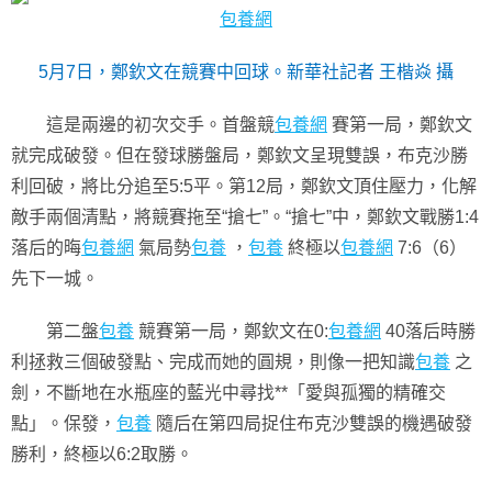
包養網
5月7日，鄭欽文在競賽中回球。新華社記者 王楷焱 攝
這是兩邊的初次交手。首盤競
包養網
賽第一局，鄭欽文
就完成破發。但在發球勝盤局，鄭欽文呈現雙誤，布克沙勝
利回破，將比分追至5:5平。第12局，鄭欽文頂住壓力，化解
敵手兩個清點，將競賽拖至“搶七”。“搶七”中，鄭欽文戰勝1:4
落后的晦
包養網
氣局勢
包養
，
包養
終極以
包養網
7:6（6）
先下一城。
第二盤
包養
競賽第一局，鄭欽文在0:
包養網
40落后時勝
利拯救三個破發點、完成而她的圓規，則像一把知識
包養
之
劍，不斷地在水瓶座的藍光中尋找**「愛與孤獨的精確交
點」。保發，
包養
隨后在第四局捉住布克沙雙誤的機遇破發
勝利，終極以6:2取勝。