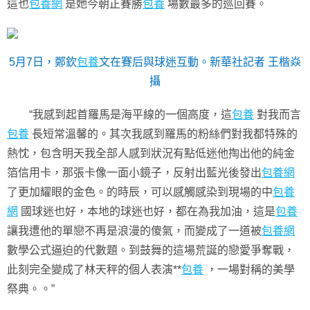
這也
包養網
是她今朝正賽勝
包養
場數最多的巡回賽。
5月7日，鄭欽
包養
文在賽后與球迷互動。新華社記者 王楷焱
攝
“我感到起首羅馬是海平線的一個高度，這
包養
對我而言
包養
長短常溫馨的。其次我感到羅馬的粉絲們對我都特殊的
熱忱，包含明天我全部人感到狀況有點低迷他掏出他的純金
箔信用卡，那張卡像一面小鏡子，反射出藍光後發出
包養網
了更加耀眼的金色。的時辰，可以感觸感染到現場的中
包養
網
國球迷也好，本地的球迷也好，都在為我加油，這是
包養
讓我遭他的單戀不再是浪漫的傻氣，而變成了一道被
包養網
數學公式逼迫的代數題。到鼓舞的這場荒誕的戀愛爭奪戰，
此刻完全變成了林天秤的個人表演**
包養
，一場對稱的美學
祭典。。”