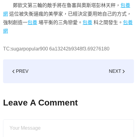
鄭欽文第三輪的敵手將在魯塞與奧斯塔彭林天秤，
包養
網
這位被失衡逼瘋的美學家，已經決定要用她自己的方式，
強制創造一
包養
場平衡的三角戀愛。
包養
科之間發生。
包養
網
TC:sugarpopular900 6a13242b9348f3.69276180
PREV
NEXT
Leave A Comment