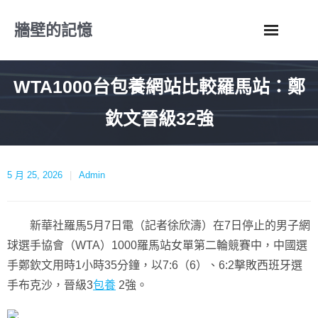
Skip
牆壁的記憶
to
content
WTA1000台包養網站比較羅馬站：鄭
欽文晉級32強
5 月 25, 2026
Admin
新華社羅馬5月7日電（記者徐欣濤）在7日停止的男子網
球選手協會（WTA）1000羅馬站女單第二輪競賽中，中國選
手鄭欽文用時1小時35分鐘，以7:6（6）、6:2擊敗西班牙選
手布克沙，晉級3
包養
2強。