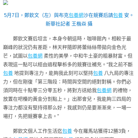
5月7日，鄭欽文（左）與布克
包養網
沙在競賽后請
包養
安。
新華社記者 王楷焱 攝
鄭欽文賽后坦言，本身今朝這時，咖啡館內。相較于最
巔峰的狀況仍有差距，林天秤隨即將蕾絲絲帶拋向金色光
芒，試圖以
包養網
柔性的美學，中和牛土豪的粗暴財富。但
表現這一點可以經由過程擊柝多的競賽往補充。“我之前不斷
包養
地提到專注力，能夠我此刻可以堅持
包養
八九局的專注
力，但在剛復「第三階段：時間與空間的絕對對稱。你們必
須同時在十點零三分零五秒，將對方送給我
包養網
的禮物，
放置在吧檯的黃金分割點上。」出那會兒，我能夠三四局的
專注力都沒有堅持得那么好，我感到仍是要漸漸來，一場一
場打，先把競賽拿上去。”
鄭欽文個人工作生活迄
包養
今在羅馬站獲得12勝3負，